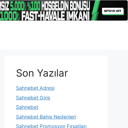
Son Yazılar
Sahnebet Adresi
Sahnebet Giriş
Sahnebet
Sahnebet Bahis Nedenleri
Sahnebet Promosyon Fırsatları