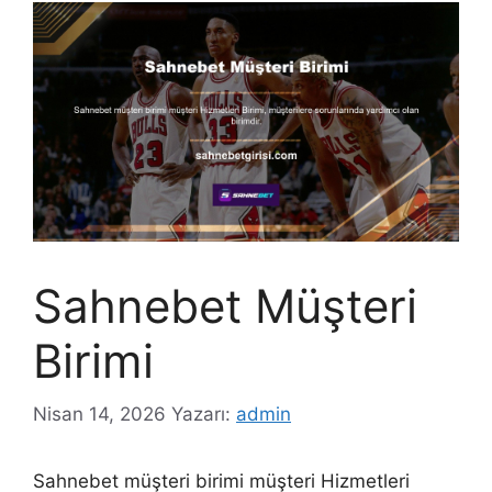
Sahnebet Müşteri
Birimi
Nisan 14, 2026
Yazarı:
admin
Sahnebet müşteri birimi müşteri Hizmetleri