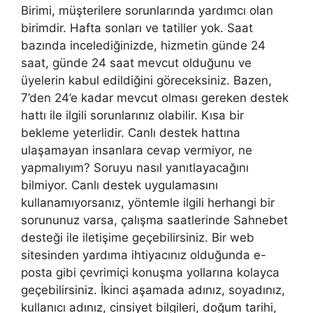
Birimi, müşterilere sorunlarında yardımcı olan
birimdir. Hafta sonları ve tatiller yok. Saat
bazında incelediğinizde, hizmetin günde 24
saat, günde 24 saat mevcut olduğunu ve
üyelerin kabul edildiğini göreceksiniz. Bazen,
7’den 24’e kadar mevcut olması gereken destek
hattı ile ilgili sorunlarınız olabilir. Kısa bir
bekleme yeterlidir. Canlı destek hattına
ulaşamayan insanlara cevap vermiyor, ne
yapmalıyım? Soruyu nasıl yanıtlayacağını
bilmiyor. Canlı destek uygulamasını
kullanamıyorsanız, yöntemle ilgili herhangi bir
sorununuz varsa, çalışma saatlerinde Sahnebet
desteği ile iletişime geçebilirsiniz. Bir web
sitesinden yardıma ihtiyacınız olduğunda e-
posta gibi çevrimiçi konuşma yollarına kolayca
geçebilirsiniz. İkinci aşamada adınız, soyadınız,
kullanıcı adınız, cinsiyet bilgileri, doğum tarihi,