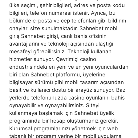
ülke seçimi, şehir bilgileri, adres ve posta kodu
bilgileri, telefon numarası istenir. Ayrıca, bu
bölümde e-posta ve cep telefonları gibi bildirim
onayları size sunulmaktadır. Sahnebet mobil
giriş Sahnebet girişi, canlı bahis ofisinin
avantajlarını ve teknoloji açısından ulaştığı
mesafeyi görebilirsiniz. Teknoloji kullanan
hizmetler sunuyor. Çevrimiçi casino
endüstrisindeki en yeni ve en yeni oyunculardan
biri olan Sahnebet platformu, üyelerine
bilgisayar sürümü gibi mobil tasarım açısından
basit ve kullanıcı dostu bir arayüz sunuyor. Bazı
yerlerde telefonunuzda casino oyunlarını bahis
oynayabilir ve oynayabilirsiniz. Siteyi
kullanmaya başlamak için Sahnebet üyelik
programında bir hesap oluşturmanız gerekir.
Kurumsal programlarınızı yönetmek için web
tabanlı bir program yerine bir mobil uygulama