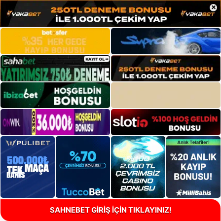
×
SAHNEBET GİRİŞ İÇİN TIKLAYINIZ!