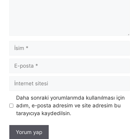
İsim
E-
posta
İnternet
sitesi
Daha sonraki yorumlarımda kullanılması için
adım, e-posta adresim ve site adresim bu
tarayıcıya kaydedilsin.