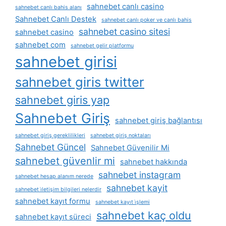
sahnebet canlı casino
sahnebet canlı bahis alanı
Sahnebet Canlı Destek
sahnebet canlı poker ve canlı bahis
sahnebet casino sitesi
sahnebet casino
sahnebet com
sahnebet gelir platformu
sahnebet girisi
sahnebet giris twitter
sahnebet giris yap
Sahnebet Giriş
sahnebet giriş bağlantısı
sahnebet giriş gereklilikleri
sahnebet giriş noktaları
Sahnebet Güncel
Sahnebet Güvenilir Mi
sahnebet güvenlir mi
sahnebet hakkında
sahnebet instagram
sahnebet hesap alanım nerede
sahnebet kayit
sahnebet i̇letişim bilgileri nelerdir
sahnebet kayıt formu
sahnebet kayıt i̇şlemi
sahnebet kaç oldu
sahnebet kayıt süreci