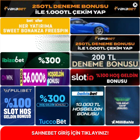
×
SAHNEBET GİRİŞ İÇİN TIKLAYINIZ!