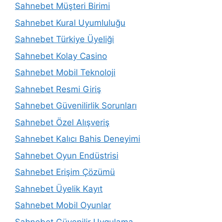
Sahnebet Müşteri Birimi
Sahnebet Kural Uyumluluğu
Sahnebet Türkiye Üyeliği
Sahnebet Kolay Casino
Sahnebet Mobil Teknoloji
Sahnebet Resmi Giriş
Sahnebet Güvenilirlik Sorunları
Sahnebet Özel Alışveriş
Sahnebet Kalıcı Bahis Deneyimi
Sahnebet Oyun Endüstrisi
Sahnebet Erişim Çözümü
Sahnebet Üyelik Kayıt
Sahnebet Mobil Oyunlar
Sahnebet Güvenilir Uygulama