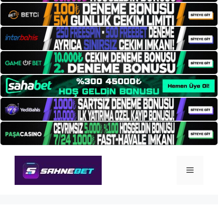
İçeriğe
atla
Menü