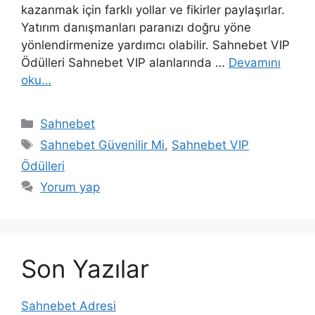
kazanmak için farklı yollar ve fikirler paylaşırlar.
Yatırım danışmanları paranızı doğru yöne
yönlendirmenize yardımcı olabilir. Sahnebet VIP
Ödülleri Sahnebet VIP alanlarında …
Devamını
oku…
Kategoriler
Sahnebet
Etiketler
Sahnebet Güvenilir Mi
,
Sahnebet VIP
Ödülleri
Yorum yap
Son Yazılar
Sahnebet Adresi