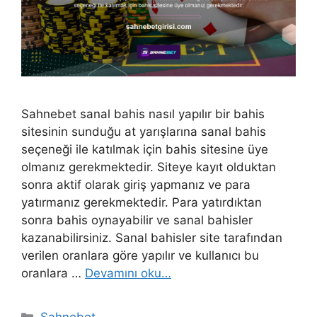
Sahnebet sanal bahis nasıl yapılır bir bahis
sitesinin sunduğu at yarışlarına sanal bahis
seçeneği ile katılmak için bahis sitesine üye
olmanız gerekmektedir. Siteye kayıt olduktan
sonra aktif olarak giriş yapmanız ve para
yatırmanız gerekmektedir. Para yatırdıktan
sonra bahis oynayabilir ve sanal bahisler
kazanabilirsiniz. Sanal bahisler site tarafından
verilen oranlara göre yapılır ve kullanıcı bu
oranlara …
Devamını oku…
Kategoriler