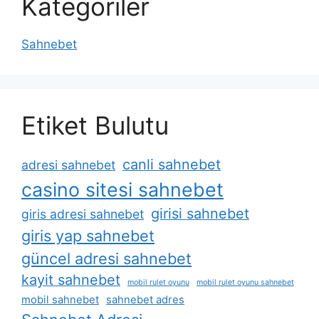
Kategoriler
Sahnebet
Etiket Bulutu
canli sahnebet
adresi sahnebet
casino sitesi sahnebet
girisi sahnebet
giris adresi sahnebet
giris yap sahnebet
güncel adresi sahnebet
kayit sahnebet
mobil rulet oyunu
mobil rulet oyunu sahnebet
mobil sahnebet
sahnebet adres