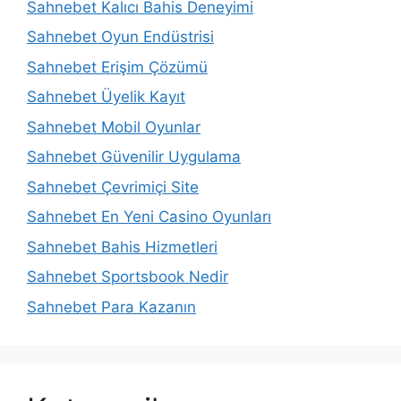
Sahnebet Kalıcı Bahis Deneyimi
Sahnebet Oyun Endüstrisi
Sahnebet Erişim Çözümü
Sahnebet Üyelik Kayıt
Sahnebet Mobil Oyunlar
Sahnebet Güvenilir Uygulama
Sahnebet Çevrimiçi Site
Sahnebet En Yeni Casino Oyunları
Sahnebet Bahis Hizmetleri
Sahnebet Sportsbook Nedir
Sahnebet Para Kazanın