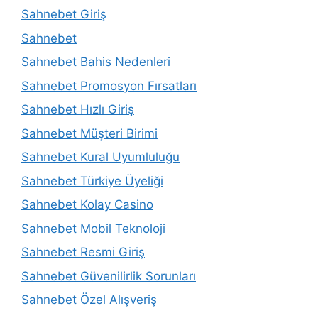
Sahnebet Giriş
Sahnebet
Sahnebet Bahis Nedenleri
Sahnebet Promosyon Fırsatları
Sahnebet Hızlı Giriş
Sahnebet Müşteri Birimi
Sahnebet Kural Uyumluluğu
Sahnebet Türkiye Üyeliği
Sahnebet Kolay Casino
Sahnebet Mobil Teknoloji
Sahnebet Resmi Giriş
Sahnebet Güvenilirlik Sorunları
Sahnebet Özel Alışveriş