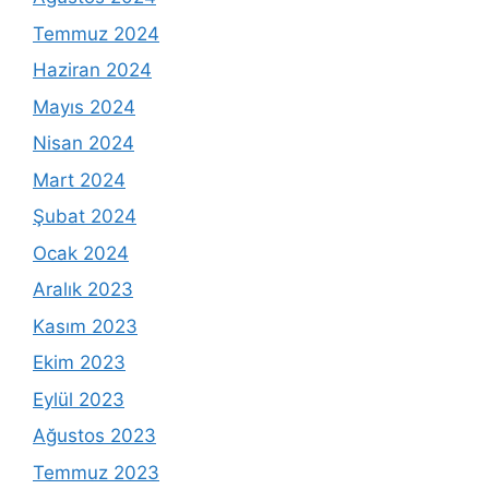
Temmuz 2024
Haziran 2024
Mayıs 2024
Nisan 2024
Mart 2024
Şubat 2024
Ocak 2024
Aralık 2023
Kasım 2023
Ekim 2023
Eylül 2023
Ağustos 2023
Temmuz 2023