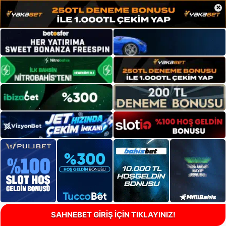
×
SAHNEBET GİRİŞ İÇİN TIKLAYINIZ!