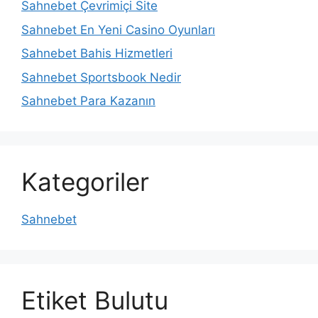
Sahnebet Çevrimiçi Site
Sahnebet En Yeni Casino Oyunları
Sahnebet Bahis Hizmetleri
Sahnebet Sportsbook Nedir
Sahnebet Para Kazanın
Kategoriler
Sahnebet
Etiket Bulutu