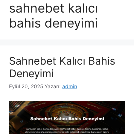
sahnebet kalıcı
bahis deneyimi
Sahnebet Kalıcı Bahis
Deneyimi
Eylül 20, 2025
Yazarı:
admin