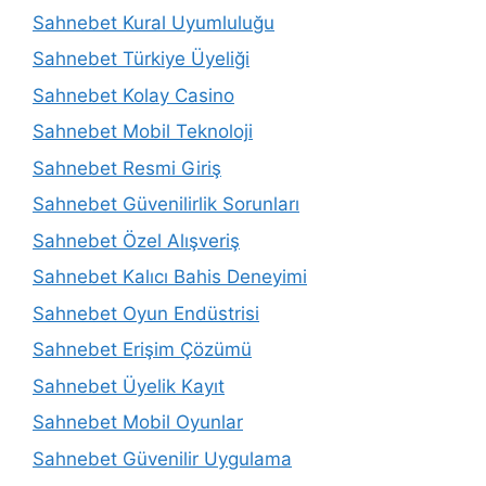
Sahnebet Kural Uyumluluğu
Sahnebet Türkiye Üyeliği
Sahnebet Kolay Casino
Sahnebet Mobil Teknoloji
Sahnebet Resmi Giriş
Sahnebet Güvenilirlik Sorunları
Sahnebet Özel Alışveriş
Sahnebet Kalıcı Bahis Deneyimi
Sahnebet Oyun Endüstrisi
Sahnebet Erişim Çözümü
Sahnebet Üyelik Kayıt
Sahnebet Mobil Oyunlar
Sahnebet Güvenilir Uygulama