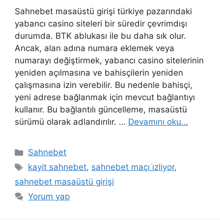
Sahnebet masaüstü girişi türkiye pazarındaki
yabancı casino siteleri bir süredir çevrimdışı
durumda. BTK ablukası ile bu daha sık olur.
Ancak, alan adına numara eklemek veya
numarayı değiştirmek, yabancı casino sitelerinin
yeniden açılmasına ve bahisçilerin yeniden
çalışmasına izin verebilir. Bu nedenle bahisçi,
yeni adrese bağlanmak için mevcut bağlantıyı
kullanır. Bu bağlantılı güncelleme, masaüstü
sürümü olarak adlandırılır. …
Devamını oku…
Kategoriler
Sahnebet
Etiketler
kayit sahnebet
,
sahnebet maçı i̇zliyor
,
sahnebet masaüstü girişi
Yorum yap