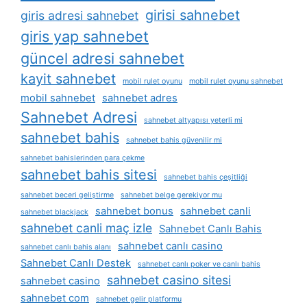
girisi sahnebet
giris adresi sahnebet
giris yap sahnebet
güncel adresi sahnebet
kayit sahnebet
mobil rulet oyunu
mobil rulet oyunu sahnebet
mobil sahnebet
sahnebet adres
Sahnebet Adresi
sahnebet altyapısı yeterli mi
sahnebet bahis
sahnebet bahis güvenilir mi
sahnebet bahislerinden para çekme
sahnebet bahis sitesi
sahnebet bahis çeşitliği
sahnebet beceri geliştirme
sahnebet belge gerekiyor mu
sahnebet bonus
sahnebet canli
sahnebet blackjack
sahnebet canli maç izle
Sahnebet Canlı Bahis
sahnebet canlı casino
sahnebet canlı bahis alanı
Sahnebet Canlı Destek
sahnebet canlı poker ve canlı bahis
sahnebet casino sitesi
sahnebet casino
sahnebet com
sahnebet gelir platformu