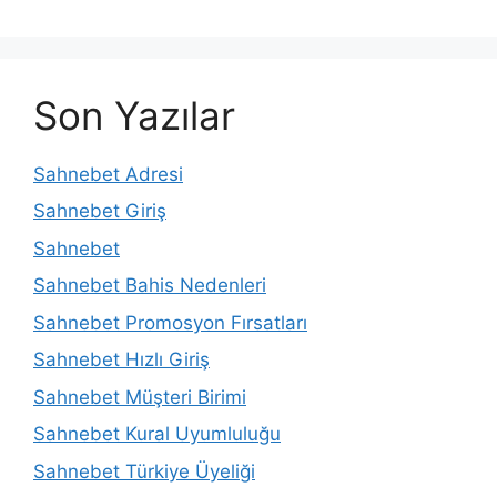
Son Yazılar
Sahnebet Adresi
Sahnebet Giriş
Sahnebet
Sahnebet Bahis Nedenleri
Sahnebet Promosyon Fırsatları
Sahnebet Hızlı Giriş
Sahnebet Müşteri Birimi
Sahnebet Kural Uyumluluğu
Sahnebet Türkiye Üyeliği