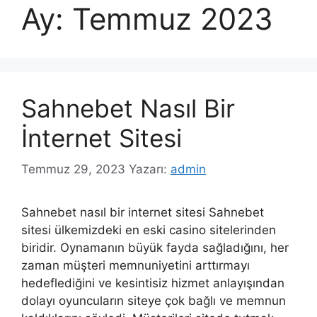
Ay:
Temmuz 2023
Sahnebet Nasıl Bir
İnternet Sitesi
Temmuz 29, 2023
Yazarı:
admin
Sahnebet nasıl bir internet sitesi Sahnebet
sitesi ülkemizdeki en eski casino sitelerinden
biridir. Oynamanın büyük fayda sağladığını, her
zaman müşteri memnuniyetini arttırmayı
hedeflediğini ve kesintisiz hizmet anlayışından
dolayı oyuncuların siteye çok bağlı ve memnun