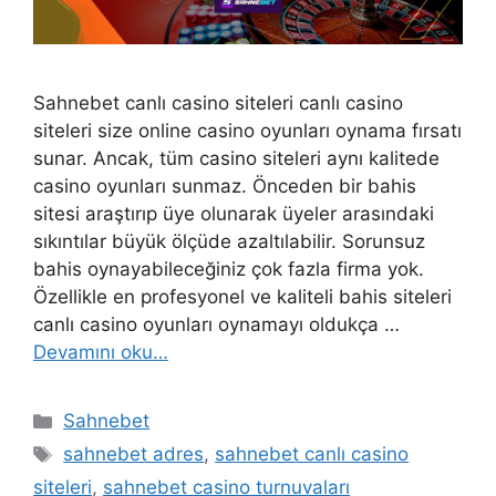
Sahnebet canlı casino siteleri canlı casino
siteleri size online casino oyunları oynama fırsatı
sunar. Ancak, tüm casino siteleri aynı kalitede
casino oyunları sunmaz. Önceden bir bahis
sitesi araştırıp üye olunarak üyeler arasındaki
sıkıntılar büyük ölçüde azaltılabilir. Sorunsuz
bahis oynayabileceğiniz çok fazla firma yok.
Özellikle en profesyonel ve kaliteli bahis siteleri
canlı casino oyunları oynamayı oldukça …
Devamını oku…
Kategoriler
Sahnebet
Etiketler
sahnebet adres
,
sahnebet canlı casino
siteleri
,
sahnebet casino turnuvaları