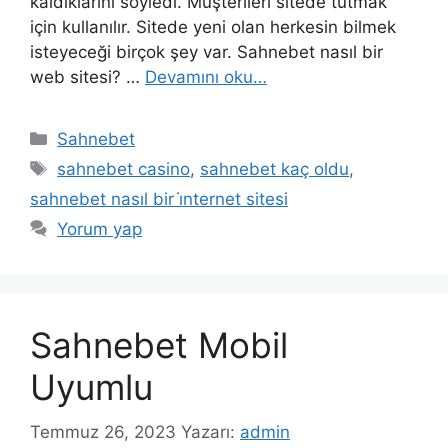
kaldıklarını söyledi. Müşterileri sitede tutmak
için kullanılır. Sitede yeni olan herkesin bilmek
isteyeceği birçok şey var. Sahnebet nasıl bir
web sitesi? …
Devamını oku…
Kategoriler
Sahnebet
Etiketler
sahnebet casino
,
sahnebet kaç oldu
,
sahnebet nasıl bir i̇nternet sitesi
Yorum yap
Sahnebet Mobil
Uyumlu
Temmuz 26, 2023
Yazarı:
admin