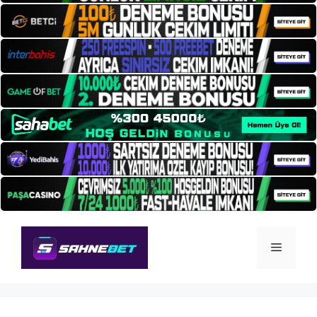
İçeriğe
atla
Menü