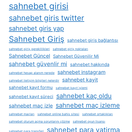
sahnebet girisi
sahnebet giris twitter
sahnebet giris yap
Sahnebet Giriş
sahnebet giriş bağlantısı
sahnebet giriş gereklilikleri
sahnebet giriş noktaları
Sahnebet Güncel
Sahnebet Güvenilir Mi
sahnebet güvenlir mi
sahnebet hakkında
sahnebet instagram
sahnebet hesap alanım nerede
sahnebet kayit
sahnebet i̇letişim bilgileri nelerdir
sahnebet kayıt formu
sahnebet kayıt i̇şlemi
sahnebet kaç oldu
sahnebet kayıt süreci
sahnebet maç izleme
sahnebet maç izle
sahnebet maçları
sahnebet online bahis sitesi
sahnebet ortaklıkları
sahnebet oturum açma sorunlarını çözme
sahnebet oyun lisansı
sahnebet para yatirma
sahnebet para transferi