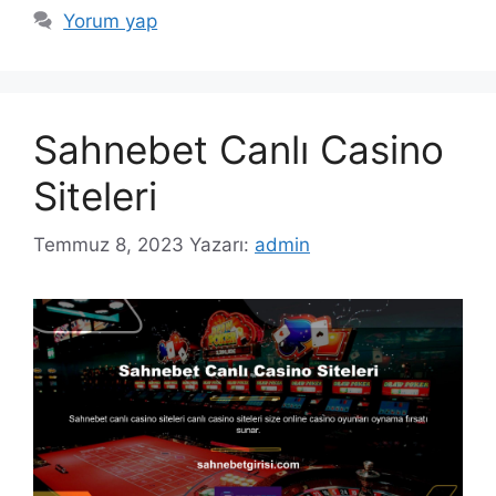
Yorum yap
Sahnebet Canlı Casino
Siteleri
Temmuz 8, 2023
Yazarı:
admin