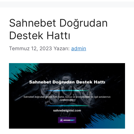
Sahnebet Doğrudan
Destek Hattı
Temmuz 12, 2023
Yazarı:
admin