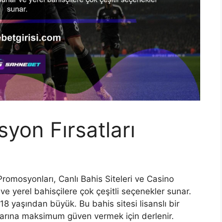
on Fırsatları
omosyonları, Canlı Bahis Siteleri ve Casino
ve yerel bahisçilere çok çeşitli seçenekler sunar.
 18 yaşından büyük. Bu bahis sitesi lisanslı bir
cılarına maksimum güven vermek için derlenir.