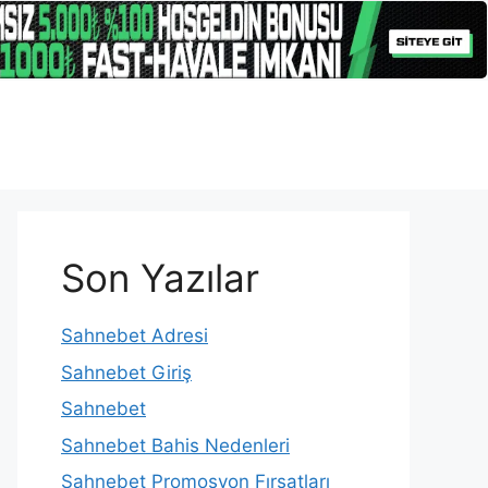
Son Yazılar
Sahnebet Adresi
Sahnebet Giriş
Sahnebet
Sahnebet Bahis Nedenleri
Sahnebet Promosyon Fırsatları