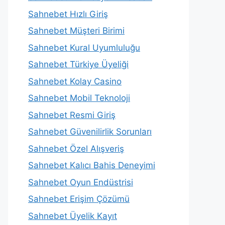
Sahnebet Hızlı Giriş
Sahnebet Müşteri Birimi
Sahnebet Kural Uyumluluğu
Sahnebet Türkiye Üyeliği
Sahnebet Kolay Casino
Sahnebet Mobil Teknoloji
Sahnebet Resmi Giriş
Sahnebet Güvenilirlik Sorunları
Sahnebet Özel Alışveriş
Sahnebet Kalıcı Bahis Deneyimi
Sahnebet Oyun Endüstrisi
Sahnebet Erişim Çözümü
Sahnebet Üyelik Kayıt