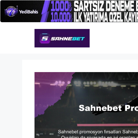
İçeriğe
atla