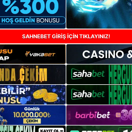
SAHNEBET GİRİŞ İÇİN TIKLAYINIZ!