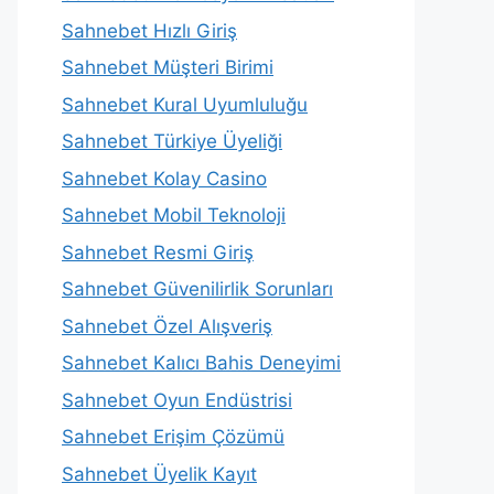
Sahnebet Hızlı Giriş
Sahnebet Müşteri Birimi
Sahnebet Kural Uyumluluğu
Sahnebet Türkiye Üyeliği
Sahnebet Kolay Casino
Sahnebet Mobil Teknoloji
Sahnebet Resmi Giriş
Sahnebet Güvenilirlik Sorunları
Sahnebet Özel Alışveriş
Sahnebet Kalıcı Bahis Deneyimi
Sahnebet Oyun Endüstrisi
Sahnebet Erişim Çözümü
Sahnebet Üyelik Kayıt