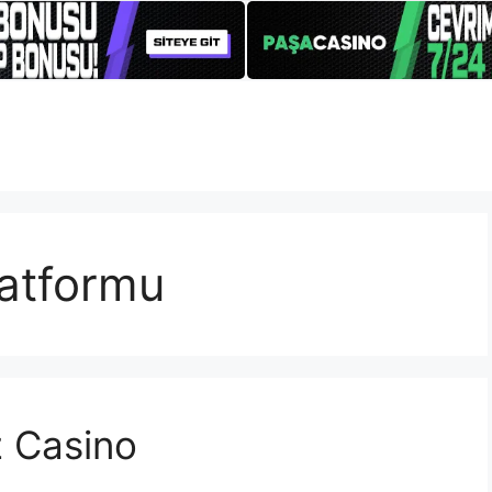
latformu
 Casino