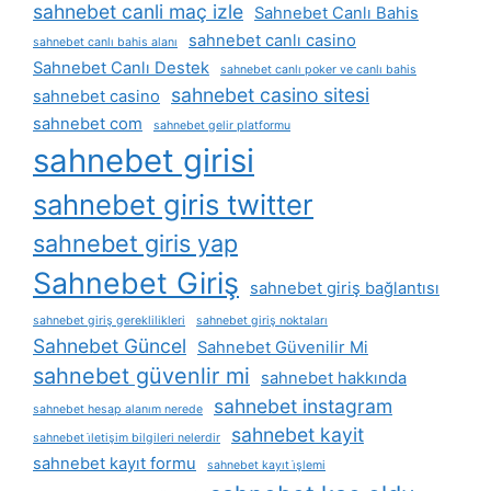
sahnebet canli maç izle
Sahnebet Canlı Bahis
sahnebet canlı casino
sahnebet canlı bahis alanı
Sahnebet Canlı Destek
sahnebet canlı poker ve canlı bahis
sahnebet casino sitesi
sahnebet casino
sahnebet com
sahnebet gelir platformu
sahnebet girisi
sahnebet giris twitter
sahnebet giris yap
Sahnebet Giriş
sahnebet giriş bağlantısı
sahnebet giriş gereklilikleri
sahnebet giriş noktaları
Sahnebet Güncel
Sahnebet Güvenilir Mi
sahnebet güvenlir mi
sahnebet hakkında
sahnebet instagram
sahnebet hesap alanım nerede
sahnebet kayit
sahnebet i̇letişim bilgileri nelerdir
sahnebet kayıt formu
sahnebet kayıt i̇şlemi