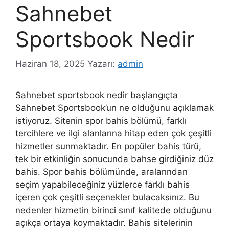
Sahnebet
Sportsbook Nedir
Haziran 18, 2025
Yazarı:
admin
Sahnebet sportsbook nedir başlangıçta
Sahnebet Sportsbook’un ne olduğunu açıklamak
istiyoruz. Sitenin spor bahis bölümü, farklı
tercihlere ve ilgi alanlarına hitap eden çok çeşitli
hizmetler sunmaktadır. En popüler bahis türü,
tek bir etkinliğin sonucunda bahse girdiğiniz düz
bahis. Spor bahis bölümünde, aralarından
seçim yapabileceğiniz yüzlerce farklı bahis
içeren çok çeşitli seçenekler bulacaksınız. Bu
nedenler hizmetin birinci sınıf kalitede olduğunu
açıkça ortaya koymaktadır. Bahis sitelerinin