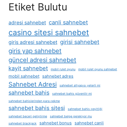
Etiket Bulutu
canli sahnebet
adresi sahnebet
casino sitesi sahnebet
girisi sahnebet
giris adresi sahnebet
giris yap sahnebet
güncel adresi sahnebet
kayit sahnebet
mobil rulet oyunu
mobil rulet oyunu sahnebet
mobil sahnebet
sahnebet adres
Sahnebet Adresi
sahnebet altyapısı yeterli mi
sahnebet bahis
sahnebet bahis güvenilir mi
sahnebet bahislerinden para çekme
sahnebet bahis sitesi
sahnebet bahis çeşitliği
sahnebet beceri geliştirme
sahnebet belge gerekiyor mu
sahnebet bonus
sahnebet canli
sahnebet blackjack