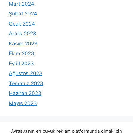
Mart 2024
Şubat 2024
Ocak 2024
Aralık 2023
Kasım 2023
Ekim 2023
Eylül 2023
Ağustos 2023
Temmuz 2023
Haziran 2023
Mayıs 2023
Avrasya'nın en büyük reklam platformunda olmak için