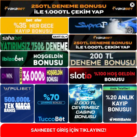
×
SAHNEBET GİRİŞ İÇİN TIKLAYINIZ!