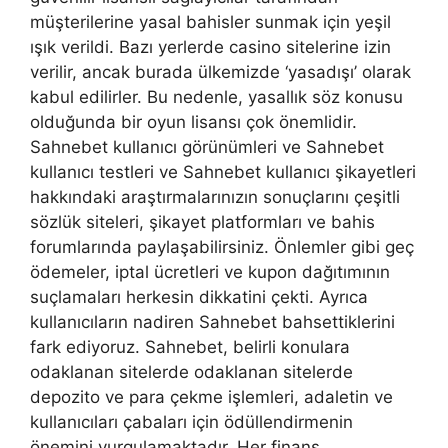
müşterilerine yasal bahisler sunmak için yeşil
ışık verildi. Bazı yerlerde casino sitelerine izin
verilir, ancak burada ülkemizde ‘yasadışı’ olarak
kabul edilirler. Bu nedenle, yasallık söz konusu
olduğunda bir oyun lisansı çok önemlidir.
Sahnebet kullanıcı görünümleri ve Sahnebet
kullanıcı testleri ve Sahnebet kullanıcı şikayetleri
hakkındaki araştırmalarınızın sonuçlarını çeşitli
sözlük siteleri, şikayet platformları ve bahis
forumlarında paylaşabilirsiniz. Önlemler gibi geç
ödemeler, iptal ücretleri ve kupon dağıtımının
suçlamaları herkesin dikkatini çekti. Ayrıca
kullanıcıların nadiren Sahnebet bahsettiklerini
fark ediyoruz. Sahnebet, belirli konulara
odaklanan sitelerde odaklanan sitelerde
depozito ve para çekme işlemleri, adaletin ve
kullanıcıları çabaları için ödüllendirmenin
önemini vurgulamaktadır. Her finans