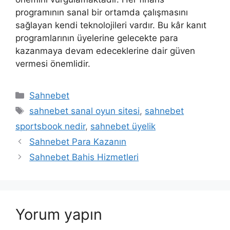
programının sanal bir ortamda çalışmasını
sağlayan kendi teknolojileri vardır. Bu kâr kanıt
programlarının üyelerine gelecekte para
kazanmaya devam edeceklerine dair güven
vermesi önemlidir.
Kategoriler
Sahnebet
Etiketler
sahnebet sanal oyun sitesi
,
sahnebet
sportsbook nedir
,
sahnebet üyelik
Sahnebet Para Kazanın
Sahnebet Bahis Hizmetleri
Yorum yapın