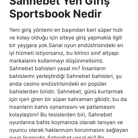
Sahnebet Yen Giriş
Sportsbook Nedir
Yeni giriş yöntemi en başından beri süper hızlı
ve kolay olduğu için siteye giriş yapmakla ilgili
bir yaygara yok.Sanal oyun endüstrisindeki en
iyi hizmeti istiyorsanız, bu birinci sınıf altyapı
markalarını kullanmayı düşünmelisiniz.
Sahnebet bahisleri yasal mı? İnsanların
bahislerini yerleştirdiği Sahnebet bahisleri, şu
anda casino endüstrisindeki en popüler
bahislerden biridir. Sahnebet, günü kurtarmak
için içeri giren bir süper kahraman gibidir, bu da
insanların bahis oynamasını ve patlamasını
kolaylaştırır! Bu tesislerden biri, Sahnebet
oyunlarına bahis koymanıza olanak tanıyan ve
oyuncu olarak haklarınızın korunmasını sağlayan
oyun lisansıdır. Sahnebet yasal mı? Bir