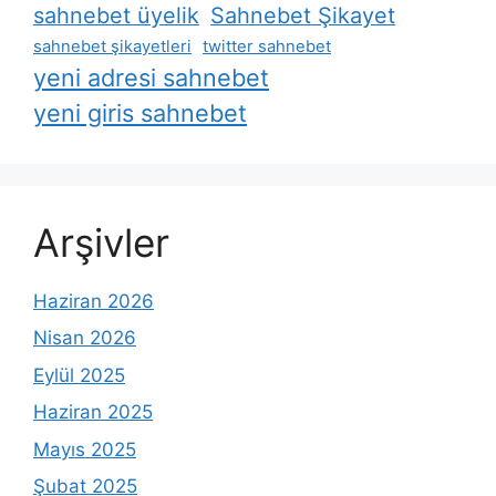
sahnebet üyelik
Sahnebet Şikayet
sahnebet şikayetleri
twitter sahnebet
yeni adresi sahnebet
yeni giris sahnebet
Arşivler
Haziran 2026
Nisan 2026
Eylül 2025
Haziran 2025
Mayıs 2025
Şubat 2025