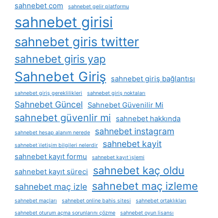
sahnebet com
sahnebet gelir platformu
sahnebet girisi
sahnebet giris twitter
sahnebet giris yap
Sahnebet Giriş
sahnebet giriş bağlantısı
sahnebet giriş gereklilikleri
sahnebet giriş noktaları
Sahnebet Güncel
Sahnebet Güvenilir Mi
sahnebet güvenlir mi
sahnebet hakkında
sahnebet instagram
sahnebet hesap alanım nerede
sahnebet kayit
sahnebet i̇letişim bilgileri nelerdir
sahnebet kayıt formu
sahnebet kayıt i̇şlemi
sahnebet kaç oldu
sahnebet kayıt süreci
sahnebet maç izleme
sahnebet maç izle
sahnebet maçları
sahnebet online bahis sitesi
sahnebet ortaklıkları
sahnebet oturum açma sorunlarını çözme
sahnebet oyun lisansı