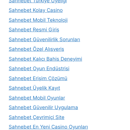
Sahnebet Türkiye Üyeliği
Sahnebet Kolay Casino
Sahnebet Mobil Teknoloji
Sahnebet Resmi Giriş
Sahnebet Güvenilirlik Sorunları
Sahnebet Özel Alışveriş
Sahnebet Kalıcı Bahis Deneyimi
Sahnebet Oyun Endüstrisi
Sahnebet Erişim Çözümü
Sahnebet Üyelik Kayıt
Sahnebet Mobil Oyunlar
Sahnebet Güvenilir Uygulama
Sahnebet Çevrimiçi Site
Sahnebet En Yeni Casino Oyunları