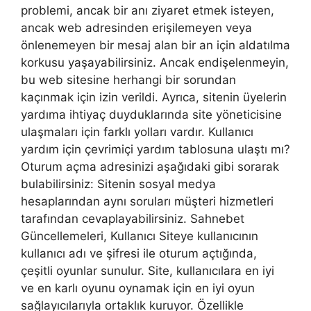
problemi, ancak bir anı ziyaret etmek isteyen,
ancak web adresinden erişilemeyen veya
önlenemeyen bir mesaj alan bir an için aldatılma
korkusu yaşayabilirsiniz. Ancak endişelenmeyin,
bu web sitesine herhangi bir sorundan
kaçınmak için izin verildi. Ayrıca, sitenin üyelerin
yardıma ihtiyaç duyduklarında site yöneticisine
ulaşmaları için farklı yolları vardır. Kullanıcı
yardım için çevrimiçi yardım tablosuna ulaştı mı?
Oturum açma adresinizi aşağıdaki gibi sorarak
bulabilirsiniz: Sitenin sosyal medya
hesaplarından aynı soruları müşteri hizmetleri
tarafından cevaplayabilirsiniz. Sahnebet
Güncellemeleri, Kullanıcı Siteye kullanıcının
kullanıcı adı ve şifresi ile oturum açtığında,
çeşitli oyunlar sunulur. Site, kullanıcılara en iyi
ve en karlı oyunu oynamak için en iyi oyun
sağlayıcılarıyla ortaklık kuruyor. Özellikle