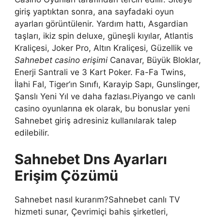
giriş yaptıktan sonra, ana sayfadaki oyun
ayarları görüntülenir. Yardım hattı, Asgardian
taşları, ikiz spin deluxe, güneşli kıyılar, Atlantis
Kraliçesi, Joker Pro, Altın Kraliçesi, Güzellik ve
Sahnebet casino erişimi
Canavar, Büyük Bloklar,
Enerji Santrali ve 3 Kart Poker. Fa-Fa Twins,
İlahi Fal, Tiger’ın Sınıfı, Karayip Sapı, Gunslinger,
Şanslı Yeni Yıl ve daha fazlası.Piyango ve canlı
casino oyunlarına ek olarak, bu bonuslar yeni
Sahnebet giriş adresiniz kullanılarak talep
edilebilir.
Sahnebet Dns Ayarları
Erişim Çözümü
Sahnebet nasıl kurarım?Sahnebet canlı TV
hizmeti sunar, Çevrimiçi bahis şirketleri,