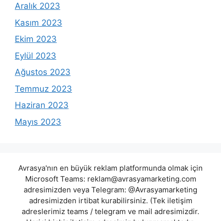
Aralık 2023
Kasım 2023
Ekim 2023
Eylül 2023
Ağustos 2023
Temmuz 2023
Haziran 2023
Mayıs 2023
Avrasya'nın en büyük reklam platformunda olmak için
Microsoft Teams:
reklam@avrasyamarketing.com
adresimizden veya Telegram: @Avrasyamarketing
adresimizden irtibat kurabilirsiniz. (Tek iletişim
adreslerimiz teams / telegram ve mail adresimizdir.