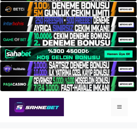
İçeriğe
atla
Menü