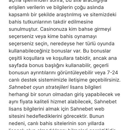
erişilen verilerin ve bilgilerin çoğu aslında
kapsamlı bir şekilde araştırılmış ve sitemizdeki
bahis tutkunlarının takdir edilmesine
sunulmuştur. Casinonuza kim bahse girmeyi
seçerseniz veya kime bahis oynamayı
seçerseniz seçin, neredeyse her türlü oyunda
kullanabileceğiniz bonuslar var. Bu bonuslar
çeşitli koşullara ve koşullara tabidir, ancak ana
sayfada bonus başlığını kullanabilir, geçerli
bonusun ayrıntılarını görüntüleyebilir veya 7-24
canlı destek sistemimizle iletişime geçebilirsiniz.
Sahnebet oyun stratejileri
lisans bilgileri
herhangi bir sorun olmadan giriş yapabilecek ve
aynı fiyata kaliteli hizmet alabilecek, Sahnebet
lisans bilgilerini almak için Sahnebet web
sitesini hedeflediklerini görecektir. Bunun
nedeni, canlı bahis sitelerinin son yıllarda