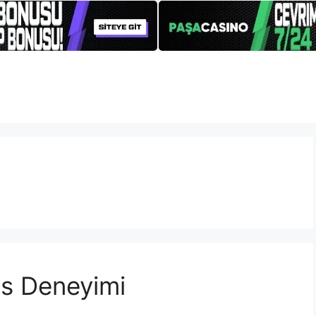
is Deneyimi