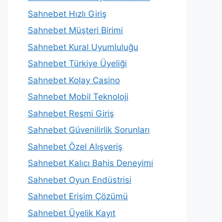
Sahnebet Hızlı Giriş
Sahnebet Müşteri Birimi
Sahnebet Kural Uyumluluğu
Sahnebet Türkiye Üyeliği
Sahnebet Kolay Casino
Sahnebet Mobil Teknoloji
Sahnebet Resmi Giriş
Sahnebet Güvenilirlik Sorunları
Sahnebet Özel Alışveriş
Sahnebet Kalıcı Bahis Deneyimi
Sahnebet Oyun Endüstrisi
Sahnebet Erişim Çözümü
Sahnebet Üyelik Kayıt