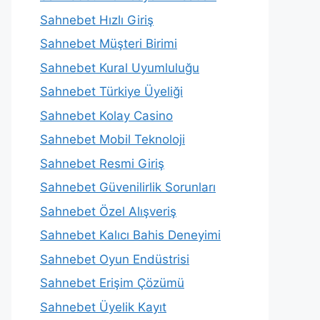
Sahnebet Hızlı Giriş
Sahnebet Müşteri Birimi
Sahnebet Kural Uyumluluğu
Sahnebet Türkiye Üyeliği
Sahnebet Kolay Casino
Sahnebet Mobil Teknoloji
Sahnebet Resmi Giriş
Sahnebet Güvenilirlik Sorunları
Sahnebet Özel Alışveriş
Sahnebet Kalıcı Bahis Deneyimi
Sahnebet Oyun Endüstrisi
Sahnebet Erişim Çözümü
Sahnebet Üyelik Kayıt