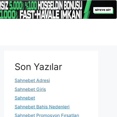
Son Yazılar
Sahnebet Adresi
Sahnebet Giriş
Sahnebet
Sahnebet Bahis Nedenleri
Sahnebet Promosyon Fırsatları