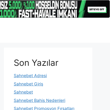
Son Yazılar
Sahnebet Adresi
Sahnebet Giriş
Sahnebet
Sahnebet Bahis Nedenleri
Sahnebet Promosyon Fırsatları