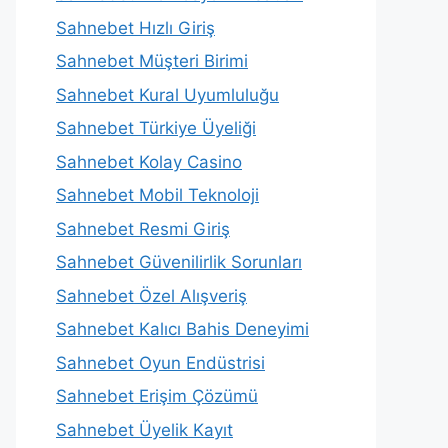
Sahnebet Hızlı Giriş
Sahnebet Müşteri Birimi
Sahnebet Kural Uyumluluğu
Sahnebet Türkiye Üyeliği
Sahnebet Kolay Casino
Sahnebet Mobil Teknoloji
Sahnebet Resmi Giriş
Sahnebet Güvenilirlik Sorunları
Sahnebet Özel Alışveriş
Sahnebet Kalıcı Bahis Deneyimi
Sahnebet Oyun Endüstrisi
Sahnebet Erişim Çözümü
Sahnebet Üyelik Kayıt