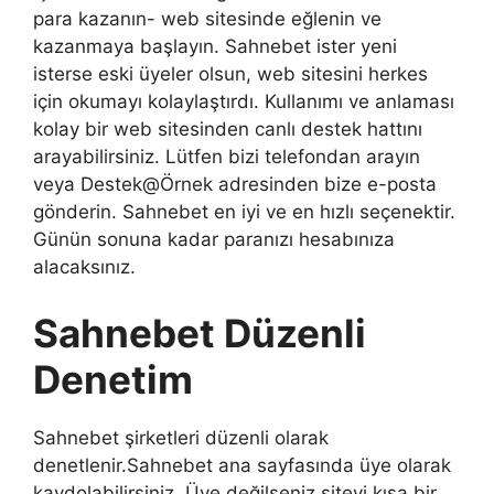
para kazanın- web sitesinde eğlenin ve
kazanmaya başlayın. Sahnebet ister yeni
isterse eski üyeler olsun, web sitesini herkes
için okumayı kolaylaştırdı. Kullanımı ve anlaması
kolay bir web sitesinden canlı destek hattını
arayabilirsiniz. Lütfen bizi telefondan arayın
veya Destek@Örnek adresinden bize e-posta
gönderin. Sahnebet en iyi ve en hızlı seçenektir.
Günün sonuna kadar paranızı hesabınıza
alacaksınız.
Sahnebet Düzenli
Denetim
Sahnebet şirketleri düzenli olarak
denetlenir.Sahnebet ana sayfasında üye olarak
kaydolabilirsiniz. Üye değilseniz siteyi kısa bir