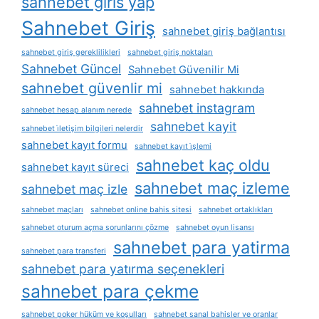
sahnebet giris yap
Sahnebet Giriş
sahnebet giriş bağlantısı
sahnebet giriş gereklilikleri
sahnebet giriş noktaları
Sahnebet Güncel
Sahnebet Güvenilir Mi
sahnebet güvenlir mi
sahnebet hakkında
sahnebet instagram
sahnebet hesap alanım nerede
sahnebet kayit
sahnebet i̇letişim bilgileri nelerdir
sahnebet kayıt formu
sahnebet kayıt i̇şlemi
sahnebet kaç oldu
sahnebet kayıt süreci
sahnebet maç izleme
sahnebet maç izle
sahnebet maçları
sahnebet online bahis sitesi
sahnebet ortaklıkları
sahnebet oturum açma sorunlarını çözme
sahnebet oyun lisansı
sahnebet para yatirma
sahnebet para transferi
sahnebet para yatırma seçenekleri
sahnebet para çekme
sahnebet poker hüküm ve koşulları
sahnebet sanal bahisler ve oranlar