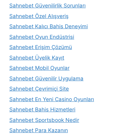
Sahnebet Güvenilirlik Sorunları
Sahnebet Özel Alışveriş
Sahnebet Kalıcı Bahis Deneyimi
Sahnebet Oyun Endüstrisi
Sahnebet Erişim Çözümü
Sahnebet Üyelik Kayıt
Sahnebet Mobil Oyunlar
Sahnebet Güvenilir Uygulama
Sahnebet Çevrimiçi Site
Sahnebet En Yeni Casino Oyunları
Sahnebet Bahis Hizmetleri
Sahnebet Sportsbook Nedir
Sahnebet Para Kazanın