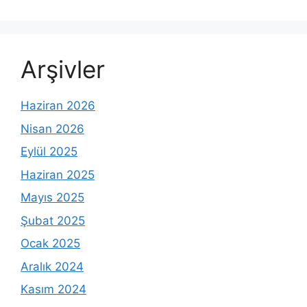
Arşivler
Haziran 2026
Nisan 2026
Eylül 2025
Haziran 2025
Mayıs 2025
Şubat 2025
Ocak 2025
Aralık 2024
Kasım 2024