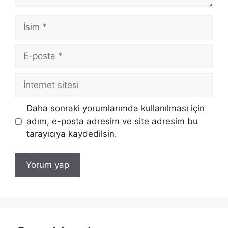
İsim
E-
posta
İnternet
sitesi
Daha sonraki yorumlarımda kullanılması için
adım, e-posta adresim ve site adresim bu
tarayıcıya kaydedilsin.