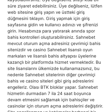
süre ziyaret edebilirsiniz. Üye değilseniz, lütfen
web sitesine giriş yapın ve üstteki giriş
düğmesini tıklayın. Giriş yapmak için giriş
sayfasına gidin ve kullanıcı adınızı ve şifrenizi
girin. Hesabınıza para yatırarak anında spor
bahis kontrolleri oluşturabilirsiniz. Sahnebet
mevcut oturum açma adresiniz çevrimiçi bahis
sitenizdir ve casino Sahnebet lisanslı oyun
markaları ve lisanslı bahis altyapısı üyelerine
kazançlı bir platformda hizmet vermektedir. Bu
site lisanslarını ülkemizde kullanamazsınız, bu
nedenle Sahnebet sitelerinin diğer çevrimiçi
bahis ve casino siteleri gibi giriş adreslerini
engelleriz. Olası BTK bloklar yapar. Sahnebet
hizmetin durmadan 7 ila 24 saat boyunca
devam etmesini sağlamak için bahisçiler ve
casinolar için oturum açma adreslerini değiştirir.