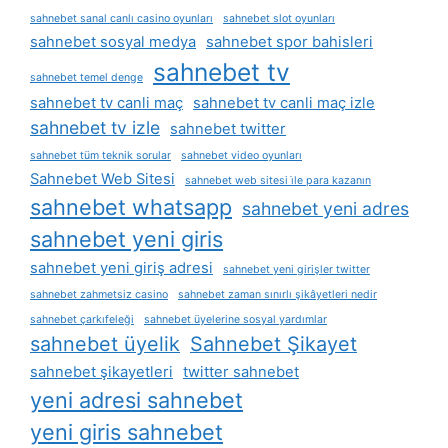
sahnebet sanal canlı casino oyunları
sahnebet slot oyunları
sahnebet sosyal medya
sahnebet spor bahisleri
sahnebet tv
sahnebet temel denge
sahnebet tv canli maç
sahnebet tv canli maç izle
sahnebet tv izle
sahnebet twitter
sahnebet tüm teknik sorular
sahnebet video oyunları
Sahnebet Web Sitesi
sahnebet web sitesi i̇le para kazanın
sahnebet whatsapp
sahnebet yeni adres
sahnebet yeni giris
sahnebet yeni giriş adresi
sahnebet yeni girişler twitter
sahnebet zahmetsiz casino
sahnebet zaman sınırlı şikâyetleri nedir
sahnebet çarkıfeleği
sahnebet üyelerine sosyal yardımlar
sahnebet üyelik
Sahnebet Şikayet
sahnebet şikayetleri
twitter sahnebet
yeni adresi sahnebet
yeni giris sahnebet