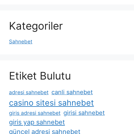
Kategoriler
Sahnebet
Etiket Bulutu
canli sahnebet
adresi sahnebet
casino sitesi sahnebet
girisi sahnebet
giris adresi sahnebet
giris yap sahnebet
güncel adresi sahnebet