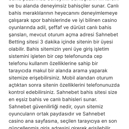
ve bu alanda deneyimsiz bahisçiler sunar. Canlı
bahis meraklılarının heyecanını deneyimlemeye
çalışarak spor bahislerinde ve iyi bilinen casino
oyunlarında adil, şeffaf ve dürüst canlı bahis
şansları, mevcut oturum açma adresi Sahnebet
Betting sitesi 3 dakika içinde sitenin bir üyesi
olabilir. Bahis sitemizin yeni üye giriş işletim
sistemini işleten bir cep telefonunda cep
telefonu kullanım özelliklerine sahip bir
tarayıcıda makul bir alanda arama yaparak
sitemize erişebilirsiniz. Mobil alandan oturum
açtıktan sonra sitenin özelliklerini telefonunuzda
kontrol edebilirsiniz. Sahnebet bahis sitesi size
en eşsiz bahis ve canlı bahisleri sunar.
Sahnebet güvenilirliği nedir, oyun sitemiz
oyuncuların ortak paydasıdır ve Sahnebet
casino ana sayfasına, seçilen tarayıcıya en son
güncellenmiş giriş adresini girerek erişilebilir.