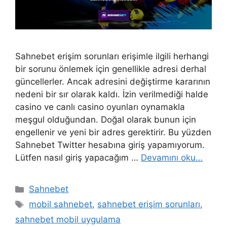
Sahnebet erişim sorunları erişimle ilgili herhangi
bir sorunu önlemek için genellikle adresi derhal
güncellerler. Ancak adresini değiştirme kararının
nedeni bir sır olarak kaldı. İzin verilmediği halde
casino ve canlı casino oyunları oynamakla
meşgul olduğundan. Doğal olarak bunun için
engellenir ve yeni bir adres gerektirir. Bu yüzden
Sahnebet Twitter hesabına giriş yapamıyorum.
Lütfen nasıl giriş yapacağım …
Devamını oku…
Kategoriler
Sahnebet
Etiketler
mobil sahnebet
,
sahnebet erişim sorunları
,
sahnebet mobil uygulama