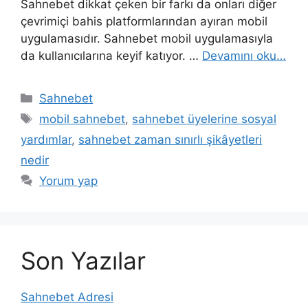
Sahnebet dikkat çeken bir farkı da onları diğer
çevrimiçi bahis platformlarından ayıran mobil
uygulamasıdır. Sahnebet mobil uygulamasıyla
da kullanıcılarına keyif katıyor. …
Devamını oku…
Kategoriler
Sahnebet
Etiketler
mobil sahnebet
,
sahnebet üyelerine sosyal
yardımlar
,
sahnebet zaman sınırlı şikâyetleri
nedir
Yorum yap
Son Yazılar
Sahnebet Adresi