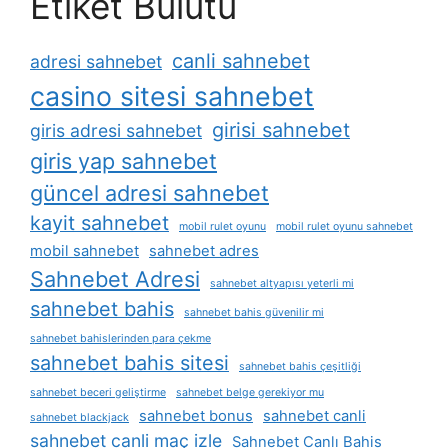
Etiket Bulutu
canli sahnebet
adresi sahnebet
casino sitesi sahnebet
girisi sahnebet
giris adresi sahnebet
giris yap sahnebet
güncel adresi sahnebet
kayit sahnebet
mobil rulet oyunu
mobil rulet oyunu sahnebet
mobil sahnebet
sahnebet adres
Sahnebet Adresi
sahnebet altyapısı yeterli mi
sahnebet bahis
sahnebet bahis güvenilir mi
sahnebet bahislerinden para çekme
sahnebet bahis sitesi
sahnebet bahis çeşitliği
sahnebet beceri geliştirme
sahnebet belge gerekiyor mu
sahnebet bonus
sahnebet canli
sahnebet blackjack
sahnebet canli maç izle
Sahnebet Canlı Bahis