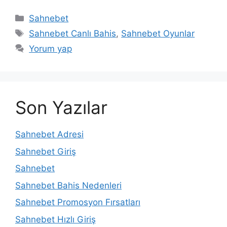
Kategoriler
Sahnebet
Etiketler
Sahnebet Canlı Bahis
,
Sahnebet Oyunlar
Yorum yap
Son Yazılar
Sahnebet Adresi
Sahnebet Giriş
Sahnebet
Sahnebet Bahis Nedenleri
Sahnebet Promosyon Fırsatları
Sahnebet Hızlı Giriş