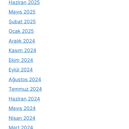
Haziran 2025
Mayıs 2025
Şubat 2025
Ocak 2025
Aralık 2024
Kasım 2024
Ekim 2024
Eylül 2024
Ağustos 2024
Temmuz 2024
Haziran 2024
Mayıs 2024
Nisan 2024
Mart 2024