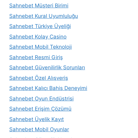
Sahnebet Müşteri Birimi
Sahnebet Kural Uyumluluğu
Sahnebet Türkiye Üyeliği
Sahnebet Kolay Casino
Sahnebet Mobil Teknoloji
Sahnebet Resmi Giriş
Sahnebet Güvenilirlik Sorunları
Sahnebet Özel Alışveriş
Sahnebet Kalıcı Bahis Deneyimi
Sahnebet Oyun Endüstrisi
Sahnebet Erişim Çözümü
Sahnebet Üyelik Kayıt
Sahnebet Mobil Oyunlar