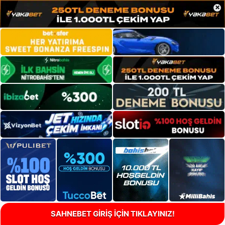
×
SAHNEBET GİRİŞ İÇİN TIKLAYINIZ!