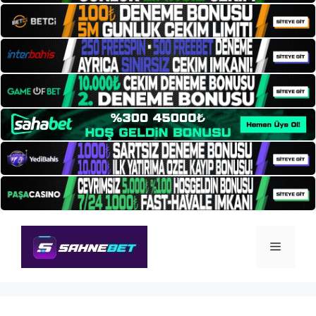
İçeriğe
atla
Menü