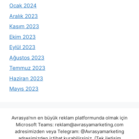
Ocak 2024
Aralık 2023
Kasım 2023
Ekim 2023
Eylül 2023
Ağustos 2023
Temmuz 2023
Haziran 2023
Mayıs 2023
Avrasya'nın en büyük reklam platformunda olmak için
Microsoft Teams:
reklam@avrasyamarketing.com
adresimizden veya Telegram: @Avrasyamarketing
adresimizden irtibat kurabilirsiniz. (Tek iletişim