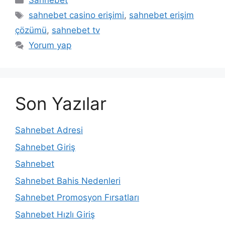
Sahnebet
Etiketler
sahnebet casino erişimi
,
sahnebet erişim
çözümü
,
sahnebet tv
Yorum yap
Son Yazılar
Sahnebet Adresi
Sahnebet Giriş
Sahnebet
Sahnebet Bahis Nedenleri
Sahnebet Promosyon Fırsatları
Sahnebet Hızlı Giriş