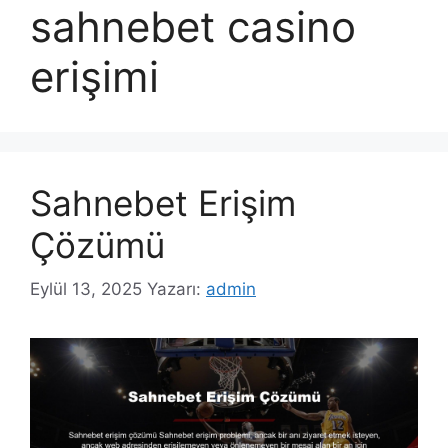
sahnebet casino
erişimi
Sahnebet Erişim
Çözümü
Eylül 13, 2025
Yazarı:
admin