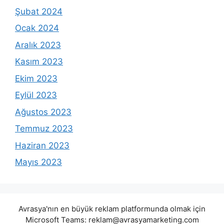
Şubat 2024
Ocak 2024
Aralık 2023
Kasım 2023
Ekim 2023
Eylül 2023
Ağustos 2023
Temmuz 2023
Haziran 2023
Mayıs 2023
Avrasya'nın en büyük reklam platformunda olmak için
Microsoft Teams:
reklam@avrasyamarketing.com