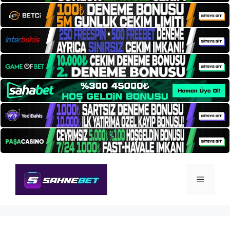
İçeriğe
atla
Menü