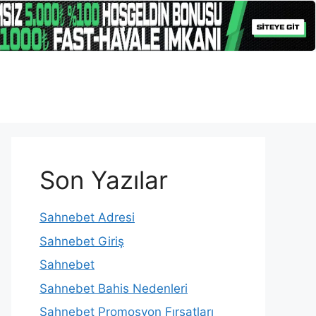
Son Yazılar
Sahnebet Adresi
Sahnebet Giriş
Sahnebet
Sahnebet Bahis Nedenleri
Sahnebet Promosyon Fırsatları