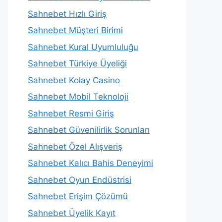
Sahnebet Hızlı Giriş
Sahnebet Müşteri Birimi
Sahnebet Kural Uyumluluğu
Sahnebet Türkiye Üyeliği
Sahnebet Kolay Casino
Sahnebet Mobil Teknoloji
Sahnebet Resmi Giriş
Sahnebet Güvenilirlik Sorunları
Sahnebet Özel Alışveriş
Sahnebet Kalıcı Bahis Deneyimi
Sahnebet Oyun Endüstrisi
Sahnebet Erişim Çözümü
Sahnebet Üyelik Kayıt