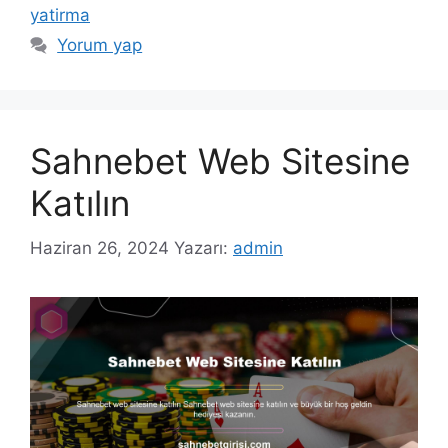
yatirma
Yorum yap
Sahnebet Web Sitesine
Katılın
Haziran 26, 2024
Yazarı:
admin