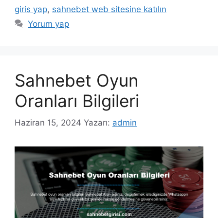
giris yap
,
sahnebet web sitesine katılın
Yorum yap
Sahnebet Oyun
Oranları Bilgileri
Haziran 15, 2024
Yazarı:
admin