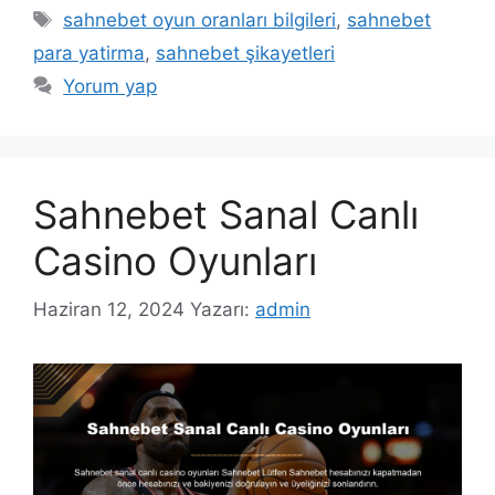
Etiketler
sahnebet oyun oranları bilgileri
,
sahnebet
para yatirma
,
sahnebet şikayetleri
Yorum yap
Sahnebet Sanal Canlı
Casino Oyunları
Haziran 12, 2024
Yazarı:
admin