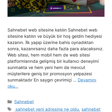
Sahnebet web sitesine katılın Sahnebet web
sitesine katılın ve büyük bir hoş geldin hediyesi
kazanın. İlk yapıp üzerine bahis oynadıktan
sonra, kazanırsanız daha fazla para alacaksınız.
Web sitesi, hem mobil hem de web sitesi
platformlarında gelişmiş bir kullanıcı deneyimi
sunmakta ve hem yeni hem de mevcut
müşterilere geniş bir promosyon yelpazesi
sunmaktadır En saygın çevrimiçi …
Devamını
oku…
Kategoriler
Sahnebet
Etiketler
sahnebet yeni adresine ne oldu
,
sahnebet