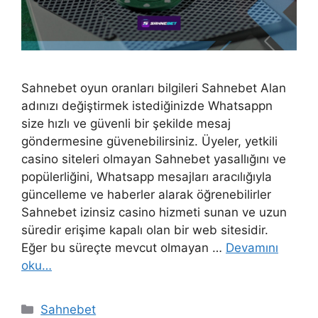
Sahnebet oyun oranları bilgileri Sahnebet Alan
adınızı değiştirmek istediğinizde Whatsappn
size hızlı ve güvenli bir şekilde mesaj
göndermesine güvenebilirsiniz. Üyeler, yetkili
casino siteleri olmayan Sahnebet yasallığını ve
popülerliğini, Whatsapp mesajları aracılığıyla
güncelleme ve haberler alarak öğrenebilirler
Sahnebet izinsiz casino hizmeti sunan ve uzun
süredir erişime kapalı olan bir web sitesidir.
Eğer bu süreçte mevcut olmayan …
Devamını
oku…
Kategoriler
Sahnebet