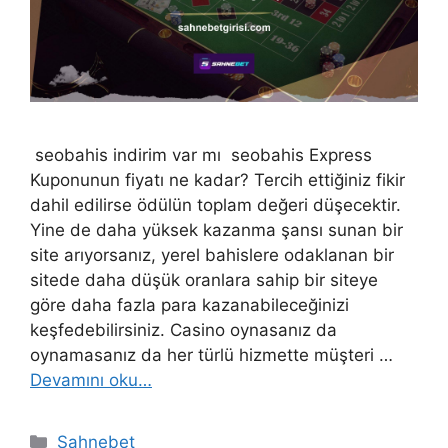
seobahis indirim var mı seobahis Express
Kuponunun fiyatı ne kadar? Tercih ettiğiniz fikir
dahil edilirse ödülün toplam değeri düşecektir.
Yine de daha yüksek kazanma şansı sunan bir
site arıyorsanız, yerel bahislere odaklanan bir
sitede daha düşük oranlara sahip bir siteye
göre daha fazla para kazanabileceğinizi
keşfedebilirsiniz. Casino oynasanız da
oynamasanız da her türlü hizmette müşteri …
Devamını oku…
Kategoriler
Sahnebet