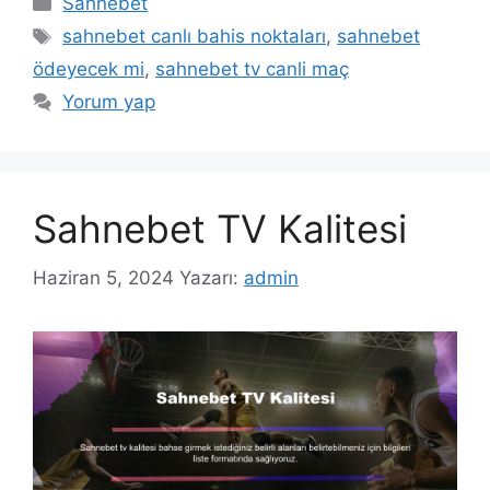
Sahnebet
Etiketler
sahnebet canlı bahis noktaları
,
sahnebet
ödeyecek mi
,
sahnebet tv canli maç
Yorum yap
Sahnebet TV Kalitesi
Haziran 5, 2024
Yazarı:
admin