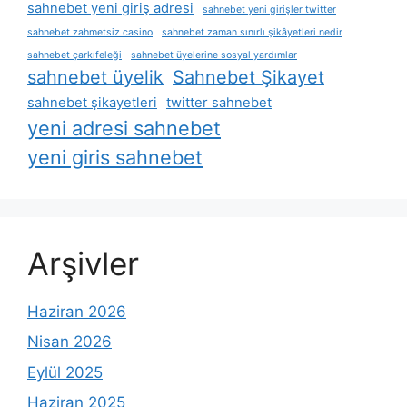
sahnebet yeni giriş adresi
sahnebet yeni girişler twitter
sahnebet zahmetsiz casino
sahnebet zaman sınırlı şikâyetleri nedir
sahnebet çarkıfeleği
sahnebet üyelerine sosyal yardımlar
sahnebet üyelik
Sahnebet Şikayet
sahnebet şikayetleri
twitter sahnebet
yeni adresi sahnebet
yeni giris sahnebet
Arşivler
Haziran 2026
Nisan 2026
Eylül 2025
Haziran 2025