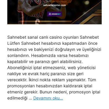
Sahnebet sanal canlı casino oyunları Sahnebet
Lütfen Sahnebet hesabınızı kapatmadan önce
hesabınızı ve bakiyenizi doğrulayın ve üyeliğinizi
sonlandırın. Hesabınızda varsa hesabınızı
kapatabilir ve paranızı geri alabilirsiniz.
Aboneliğinizi iptal etmezseniz, web yöneticisi
nakliye ve evrak hariç paranızı size geri
verecektir. İkinci nokta reklam yapmaktır. Tüm
promosyonları hesabınızdan kaldırarak iptal
etmeniz gerekir. Bunun nedeni, promosyon iptal
edilmediği …
Devamını oku…