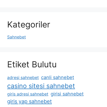
Kategoriler
Sahnebet
Etiket Bulutu
canli sahnebet
adresi sahnebet
casino sitesi sahnebet
girisi sahnebet
giris adresi sahnebet
giris yap sahnebet