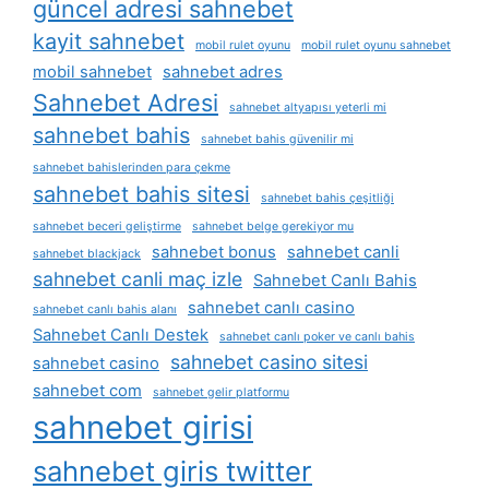
güncel adresi sahnebet
kayit sahnebet
mobil rulet oyunu
mobil rulet oyunu sahnebet
mobil sahnebet
sahnebet adres
Sahnebet Adresi
sahnebet altyapısı yeterli mi
sahnebet bahis
sahnebet bahis güvenilir mi
sahnebet bahislerinden para çekme
sahnebet bahis sitesi
sahnebet bahis çeşitliği
sahnebet beceri geliştirme
sahnebet belge gerekiyor mu
sahnebet bonus
sahnebet canli
sahnebet blackjack
sahnebet canli maç izle
Sahnebet Canlı Bahis
sahnebet canlı casino
sahnebet canlı bahis alanı
Sahnebet Canlı Destek
sahnebet canlı poker ve canlı bahis
sahnebet casino sitesi
sahnebet casino
sahnebet com
sahnebet gelir platformu
sahnebet girisi
sahnebet giris twitter