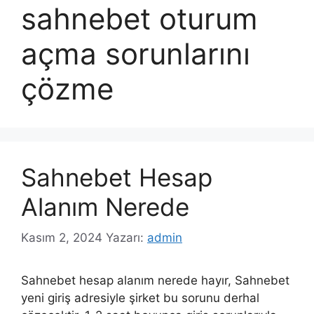
sahnebet oturum
açma sorunlarını
çözme
Sahnebet Hesap
Alanım Nerede
Kasım 2, 2024
Yazarı:
admin
Sahnebet hesap alanım nerede hayır, Sahnebet
yeni giriş adresiyle şirket bu sorunu derhal