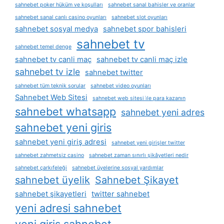
sahnebet poker hüküm ve koşulları
sahnebet sanal bahisler ve oranlar
sahnebet sanal canlı casino oyunları
sahnebet slot oyunları
sahnebet sosyal medya
sahnebet spor bahisleri
sahnebet tv
sahnebet temel denge
sahnebet tv canli maç
sahnebet tv canli maç izle
sahnebet tv izle
sahnebet twitter
sahnebet tüm teknik sorular
sahnebet video oyunları
Sahnebet Web Sitesi
sahnebet web sitesi i̇le para kazanın
sahnebet whatsapp
sahnebet yeni adres
sahnebet yeni giris
sahnebet yeni giriş adresi
sahnebet yeni girişler twitter
sahnebet zahmetsiz casino
sahnebet zaman sınırlı şikâyetleri nedir
sahnebet çarkıfeleği
sahnebet üyelerine sosyal yardımlar
sahnebet üyelik
Sahnebet Şikayet
sahnebet şikayetleri
twitter sahnebet
yeni adresi sahnebet