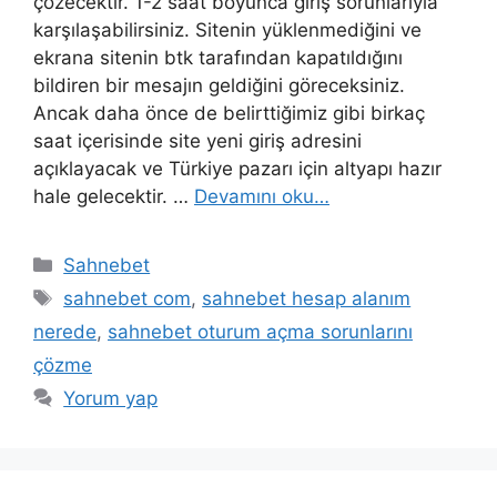
çözecektir. 1-2 saat boyunca giriş sorunlarıyla
karşılaşabilirsiniz. Sitenin yüklenmediğini ve
ekrana sitenin btk tarafından kapatıldığını
bildiren bir mesajın geldiğini göreceksiniz.
Ancak daha önce de belirttiğimiz gibi birkaç
saat içerisinde site yeni giriş adresini
açıklayacak ve Türkiye pazarı için altyapı hazır
hale gelecektir. …
Devamını oku…
Kategoriler
Sahnebet
Etiketler
sahnebet com
,
sahnebet hesap alanım
nerede
,
sahnebet oturum açma sorunlarını
çözme
Yorum yap