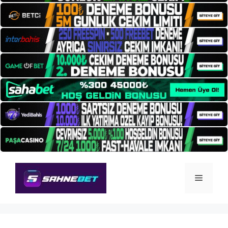
İçeriğe
atla
Menü