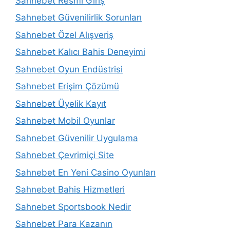
Sahnebet Resmi Giriş
Sahnebet Güvenilirlik Sorunları
Sahnebet Özel Alışveriş
Sahnebet Kalıcı Bahis Deneyimi
Sahnebet Oyun Endüstrisi
Sahnebet Erişim Çözümü
Sahnebet Üyelik Kayıt
Sahnebet Mobil Oyunlar
Sahnebet Güvenilir Uygulama
Sahnebet Çevrimiçi Site
Sahnebet En Yeni Casino Oyunları
Sahnebet Bahis Hizmetleri
Sahnebet Sportsbook Nedir
Sahnebet Para Kazanın