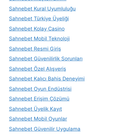
Sahnebet Kural Uyumluluğu
Sahnebet Türkiye Üyeliği
Sahnebet Kolay Casino
Sahnebet Mobil Teknoloji
Sahnebet Resmi Giriş
Sahnebet Güvenilirlik Sorunları
Sahnebet Özel Alışveriş
Sahnebet Kalıcı Bahis Deneyimi
Sahnebet Oyun Endüstrisi
Sahnebet Erişim Çözümü
Sahnebet Üyelik Kayıt
Sahnebet Mobil Oyunlar
Sahnebet Güvenilir Uygulama