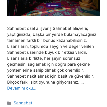
Sahnebet özel alışveriş Sahnebet alışveriş
yaptığınızda, başka bir yerde bulamayacağınız
tamamen farklı bir bonus kazanabilirsiniz.
Lisansların, toplumda saygın ve değer verilen
Sahnebet üzerinde büyük bir etkisi vardır.
Lisanslarla birlikte, her şeyin sorunsuz
geçmesini sağlamak için doğru para çekme
yöntemlerine sahip olmak çok önemlidir.
Sahnebet nakit almak için basit ve güvenlidir.
Birçok farklı slot oyununa giriyorsanız, …
Devamını oku…
Kategoriler
Sahnebet