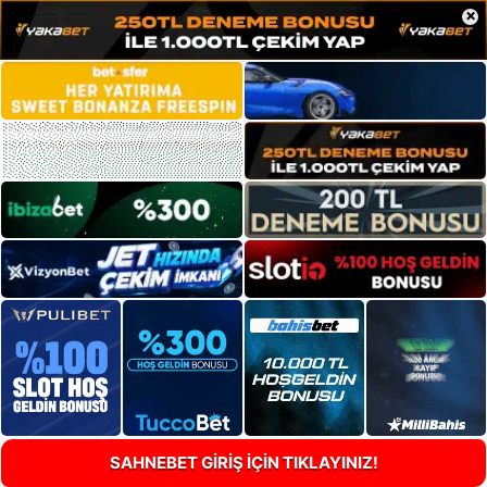
×
SAHNEBET GİRİŞ İÇİN TIKLAYINIZ!