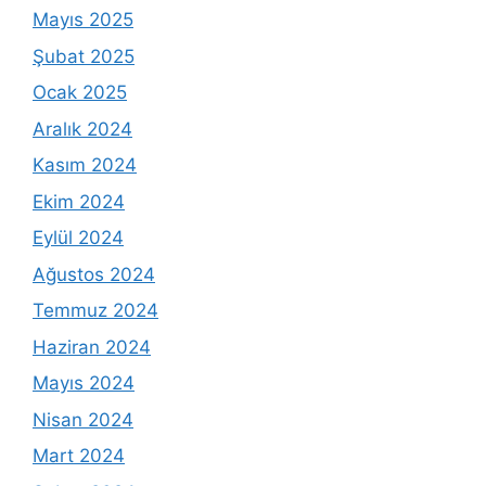
Mayıs 2025
Şubat 2025
Ocak 2025
Aralık 2024
Kasım 2024
Ekim 2024
Eylül 2024
Ağustos 2024
Temmuz 2024
Haziran 2024
Mayıs 2024
Nisan 2024
Mart 2024