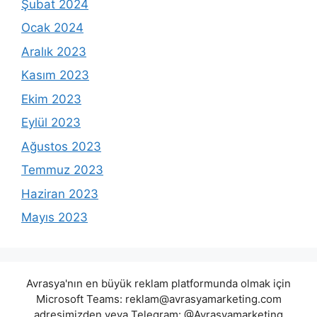
Şubat 2024
Ocak 2024
Aralık 2023
Kasım 2023
Ekim 2023
Eylül 2023
Ağustos 2023
Temmuz 2023
Haziran 2023
Mayıs 2023
Avrasya'nın en büyük reklam platformunda olmak için
Microsoft Teams:
reklam@avrasyamarketing.com
adresimizden veya Telegram: @Avrasyamarketing