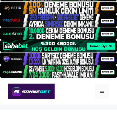
İçeriğe
atla
Menü