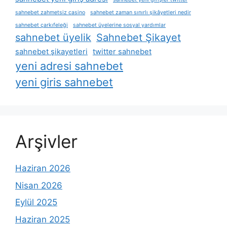
sahnebet zahmetsiz casino
sahnebet zaman sınırlı şikâyetleri nedir
sahnebet çarkıfeleği
sahnebet üyelerine sosyal yardımlar
sahnebet üyelik
Sahnebet Şikayet
sahnebet şikayetleri
twitter sahnebet
yeni adresi sahnebet
yeni giris sahnebet
Arşivler
Haziran 2026
Nisan 2026
Eylül 2025
Haziran 2025