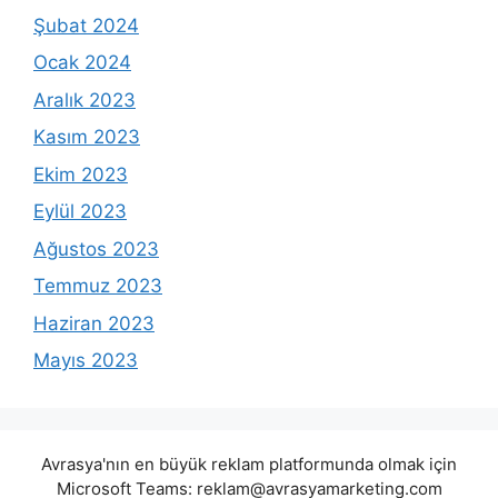
Şubat 2024
Ocak 2024
Aralık 2023
Kasım 2023
Ekim 2023
Eylül 2023
Ağustos 2023
Temmuz 2023
Haziran 2023
Mayıs 2023
Avrasya'nın en büyük reklam platformunda olmak için
Microsoft Teams:
reklam@avrasyamarketing.com