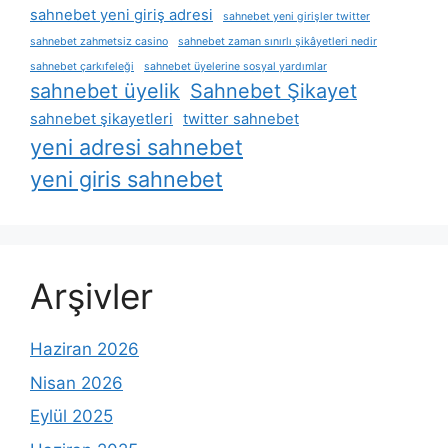
sahnebet yeni giriş adresi
sahnebet yeni girişler twitter
sahnebet zahmetsiz casino
sahnebet zaman sınırlı şikâyetleri nedir
sahnebet çarkıfeleği
sahnebet üyelerine sosyal yardımlar
sahnebet üyelik
Sahnebet Şikayet
sahnebet şikayetleri
twitter sahnebet
yeni adresi sahnebet
yeni giris sahnebet
Arşivler
Haziran 2026
Nisan 2026
Eylül 2025