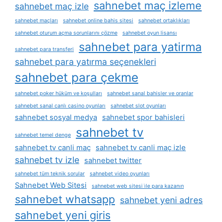
sahnebet maç izleme
sahnebet maç izle
sahnebet maçları
sahnebet online bahis sitesi
sahnebet ortaklıkları
sahnebet oturum açma sorunlarını çözme
sahnebet oyun lisansı
sahnebet para yatirma
sahnebet para transferi
sahnebet para yatırma seçenekleri
sahnebet para çekme
sahnebet poker hüküm ve koşulları
sahnebet sanal bahisler ve oranlar
sahnebet sanal canlı casino oyunları
sahnebet slot oyunları
sahnebet sosyal medya
sahnebet spor bahisleri
sahnebet tv
sahnebet temel denge
sahnebet tv canli maç
sahnebet tv canli maç izle
sahnebet tv izle
sahnebet twitter
sahnebet tüm teknik sorular
sahnebet video oyunları
Sahnebet Web Sitesi
sahnebet web sitesi i̇le para kazanın
sahnebet whatsapp
sahnebet yeni adres
sahnebet yeni giris