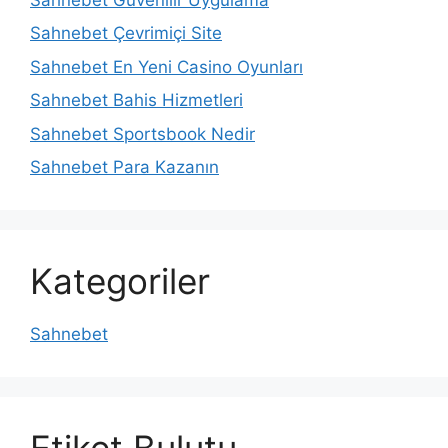
Sahnebet Çevrimiçi Site
Sahnebet En Yeni Casino Oyunları
Sahnebet Bahis Hizmetleri
Sahnebet Sportsbook Nedir
Sahnebet Para Kazanın
Kategoriler
Sahnebet