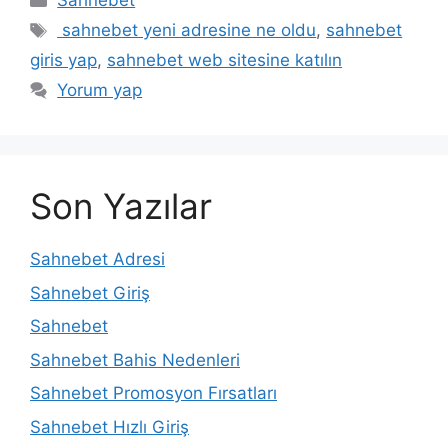
Sahnebet
Etiketler
sahnebet yeni adresine ne oldu
,
sahnebet
giris yap
,
sahnebet web sitesine katılın
Yorum yap
Son Yazılar
Sahnebet Adresi
Sahnebet Giriş
Sahnebet
Sahnebet Bahis Nedenleri
Sahnebet Promosyon Fırsatları
Sahnebet Hızlı Giriş