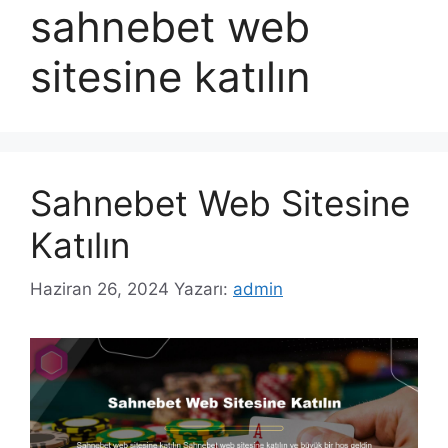
sahnebet web
sitesine katılın
Sahnebet Web Sitesine
Katılın
Haziran 26, 2024
Yazarı:
admin