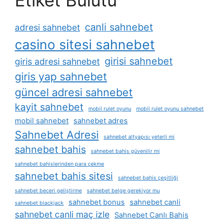
Etiket Bulutu
canli sahnebet
adresi sahnebet
casino sitesi sahnebet
girisi sahnebet
giris adresi sahnebet
giris yap sahnebet
güncel adresi sahnebet
kayit sahnebet
mobil rulet oyunu
mobil rulet oyunu sahnebet
mobil sahnebet
sahnebet adres
Sahnebet Adresi
sahnebet altyapısı yeterli mi
sahnebet bahis
sahnebet bahis güvenilir mi
sahnebet bahislerinden para çekme
sahnebet bahis sitesi
sahnebet bahis çeşitliği
sahnebet beceri geliştirme
sahnebet belge gerekiyor mu
sahnebet bonus
sahnebet canli
sahnebet blackjack
sahnebet canli maç izle
Sahnebet Canlı Bahis