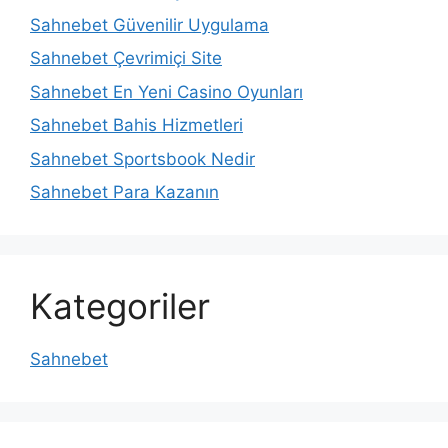
Sahnebet Güvenilir Uygulama
Sahnebet Çevrimiçi Site
Sahnebet En Yeni Casino Oyunları
Sahnebet Bahis Hizmetleri
Sahnebet Sportsbook Nedir
Sahnebet Para Kazanın
Kategoriler
Sahnebet