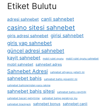
Etiket Bulutu
canli sahnebet
adresi sahnebet
casino sitesi sahnebet
girisi sahnebet
giris adresi sahnebet
giris yap sahnebet
güncel adresi sahnebet
kayit sahnebet
mobil rulet oyunu
mobil rulet oyunu sahnebet
mobil sahnebet
sahnebet adres
Sahnebet Adresi
sahnebet altyapısı yeterli mi
sahnebet bahis
sahnebet bahis güvenilir mi
sahnebet bahislerinden para çekme
sahnebet bahis sitesi
sahnebet bahis çeşitliği
sahnebet beceri geliştirme
sahnebet belge gerekiyor mu
sahnebet bonus
sahnebet canli
sahnebet blackjack