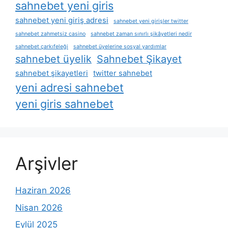
sahnebet yeni giris
sahnebet yeni giriş adresi
sahnebet yeni girişler twitter
sahnebet zahmetsiz casino
sahnebet zaman sınırlı şikâyetleri nedir
sahnebet çarkıfeleği
sahnebet üyelerine sosyal yardımlar
sahnebet üyelik
Sahnebet Şikayet
sahnebet şikayetleri
twitter sahnebet
yeni adresi sahnebet
yeni giris sahnebet
Arşivler
Haziran 2026
Nisan 2026
Eylül 2025