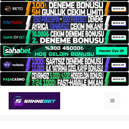
İçeriğe
atla
Menü