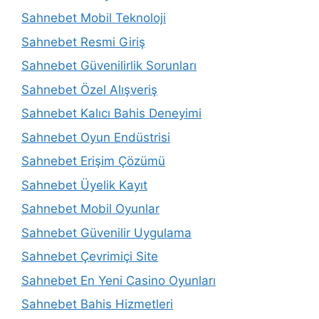
Sahnebet Mobil Teknoloji
Sahnebet Resmi Giriş
Sahnebet Güvenilirlik Sorunları
Sahnebet Özel Alışveriş
Sahnebet Kalıcı Bahis Deneyimi
Sahnebet Oyun Endüstrisi
Sahnebet Erişim Çözümü
Sahnebet Üyelik Kayıt
Sahnebet Mobil Oyunlar
Sahnebet Güvenilir Uygulama
Sahnebet Çevrimiçi Site
Sahnebet En Yeni Casino Oyunları
Sahnebet Bahis Hizmetleri