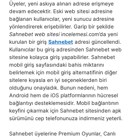
Üyeler, yeni askıya alınan adrese erişmeye
devam edecektir. Eski web sitesi adresine
bağlanan kullanıcılar, yeni sunucu adresine
yönlendirerek erişebilirler. Garip bir şekilde
Sahnebet web sitesi i̇ncelemesi
.com’da yeni
kurulan bir giriş
Sahnebet
adresi güncellendi.
Kullanıcılar bu giriş adresinden Sahnebet web
sitesine kolayca giriş yapabilirler. Sahnebet
mobil giriş sayfasındaki bahis miktarını
belirlemek için mobil giriş alternatifinin diğer
sitelere kıyasla en iyi seçeneklerden biri
olduğunu onayladık. Bunun nedeni, hem
Android hem de iOS platformlarının hücresel
bağlantıyı desteklemesidir. Mobil bağlantının
keyfini çıkarmak için Sahnebet sitesinden apk
sürümünü cep telefonunuza indirmeniz yeterli.
Sahnebet üyelerine Premium Oyunlar, Canlı