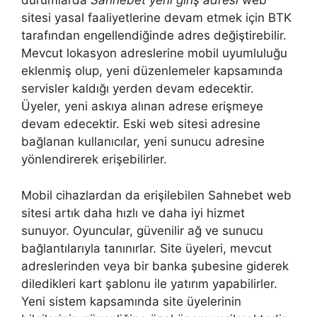
durumlarda
Sahnebet yeni giriş adresi
web
sitesi yasal faaliyetlerine devam etmek için BTK
tarafından engellendiğinde adres değiştirebilir.
Mevcut lokasyon adreslerine mobil uyumluluğu
eklenmiş olup, yeni düzenlemeler kapsamında
servisler kaldığı yerden devam edecektir.
Üyeler, yeni askıya alınan adrese erişmeye
devam edecektir. Eski web sitesi adresine
bağlanan kullanıcılar, yeni sunucu adresine
yönlendirerek erişebilirler.
Mobil cihazlardan da erişilebilen Sahnebet web
sitesi artık daha hızlı ve daha iyi hizmet
sunuyor. Oyuncular, güvenilir ağ ve sunucu
bağlantılarıyla tanınırlar. Site üyeleri, mevcut
adreslerinden veya bir banka şubesine giderek
diledikleri kart şablonu ile yatırım yapabilirler.
Yeni sistem kapsamında site üyelerinin