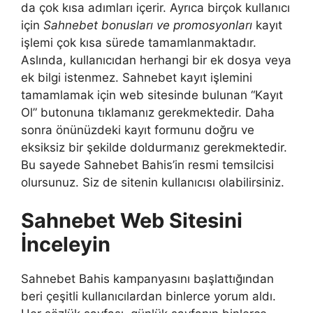
da çok kısa adımları içerir. Ayrıca birçok kullanıcı
için
Sahnebet bonusları ve promosyonları
kayıt
işlemi çok kısa sürede tamamlanmaktadır.
Aslında, kullanıcıdan herhangi bir ek dosya veya
ek bilgi istenmez. Sahnebet kayıt işlemini
tamamlamak için web sitesinde bulunan “Kayıt
Ol” butonuna tıklamanız gerekmektedir. Daha
sonra önünüzdeki kayıt formunu doğru ve
eksiksiz bir şekilde doldurmanız gerekmektedir.
Bu sayede Sahnebet Bahis’in resmi temsilcisi
olursunuz. Siz de sitenin kullanıcısı olabilirsiniz.
Sahnebet Web Sitesini
İnceleyin
Sahnebet Bahis kampanyasını başlattığından
beri çeşitli kullanıcılardan binlerce yorum aldı.