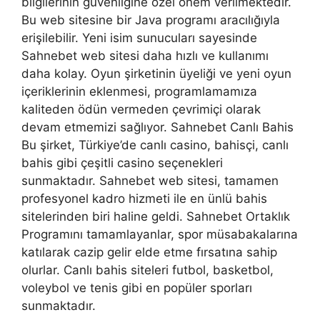
bilgilerinin güvenliğine özel önem verilmektedir.
Bu web sitesine bir Java programı aracılığıyla
erişilebilir. Yeni isim sunucuları sayesinde
Sahnebet web sitesi daha hızlı ve kullanımı
daha kolay. Oyun şirketinin üyeliği ve yeni oyun
içeriklerinin eklenmesi, programlamamıza
kaliteden ödün vermeden çevrimiçi olarak
devam etmemizi sağlıyor. Sahnebet Canlı Bahis
Bu şirket, Türkiye’de canlı casino, bahisçi, canlı
bahis gibi çeşitli casino seçenekleri
sunmaktadır. Sahnebet web sitesi, tamamen
profesyonel kadro hizmeti ile en ünlü bahis
sitelerinden biri haline geldi. Sahnebet Ortaklık
Programını tamamlayanlar, spor müsabakalarına
katılarak cazip gelir elde etme fırsatına sahip
olurlar. Canlı bahis siteleri futbol, ​​basketbol, ​​
voleybol ve tenis gibi en popüler sporları
sunmaktadır.