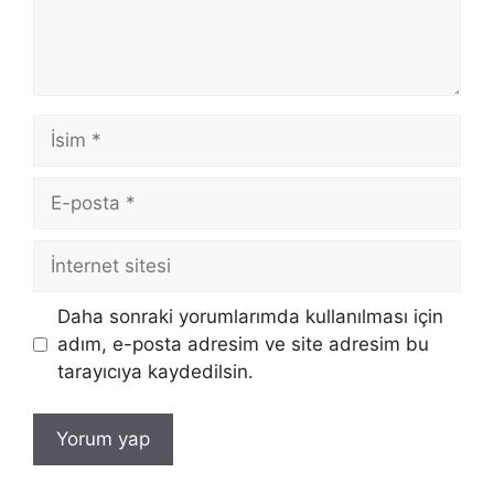
İsim
E-
posta
İnternet
sitesi
Daha sonraki yorumlarımda kullanılması için
adım, e-posta adresim ve site adresim bu
tarayıcıya kaydedilsin.