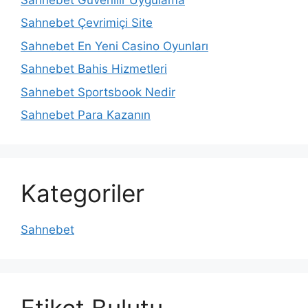
Sahnebet Çevrimiçi Site
Sahnebet En Yeni Casino Oyunları
Sahnebet Bahis Hizmetleri
Sahnebet Sportsbook Nedir
Sahnebet Para Kazanın
Kategoriler
Sahnebet