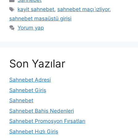
Sahnebet
Etiketler
kayit sahnebet
,
sahnebet maçı i̇zliyor
,
sahnebet masaüstü girişi
Yorum yap
Son Yazılar
Sahnebet Adresi
Sahnebet Giriş
Sahnebet
Sahnebet Bahis Nedenleri
Sahnebet Promosyon Fırsatları
Sahnebet Hızlı Giriş