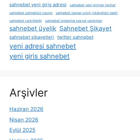
sahnebet yeni giriş adresi
sahnebet yeni girişler twitter
sahnebet zahmetsiz casino
sahnebet zaman sınırlı şikâyetleri nedir
sahnebet çarkıfeleği
sahnebet üyelerine sosyal yardımlar
sahnebet üyelik
Sahnebet Şikayet
sahnebet şikayetleri
twitter sahnebet
yeni adresi sahnebet
yeni giris sahnebet
Arşivler
Haziran 2026
Nisan 2026
Eylül 2025