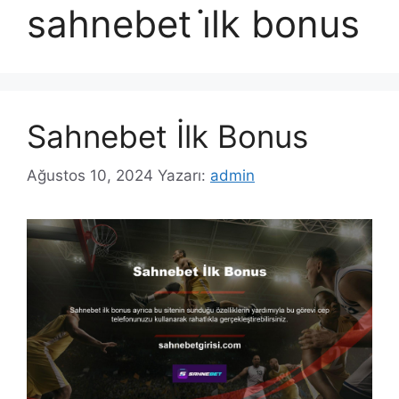
sahnebet i̇lk bonus
Sahnebet İlk Bonus
Ağustos 10, 2024
Yazarı:
admin