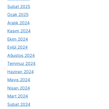
Şubat 2025
Ocak 2025
Aralık 2024
Kasım 2024
Ekim 2024
Eylül 2024
Ağustos 2024
Temmuz 2024
Haziran 2024
Mayıs 2024
Nisan 2024
Mart 2024
Şubat 2024