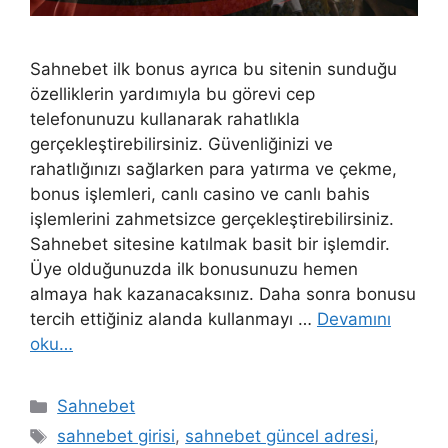
Sahnebet ilk bonus ayrıca bu sitenin sunduğu
özelliklerin yardımıyla bu görevi cep
telefonunuzu kullanarak rahatlıkla
gerçekleştirebilirsiniz. Güvenliğinizi ve
rahatlığınızı sağlarken para yatırma ve çekme,
bonus işlemleri, canlı casino ve canlı bahis
işlemlerini zahmetsizce gerçekleştirebilirsiniz.
Sahnebet sitesine katılmak basit bir işlemdir.
Üye olduğunuzda ilk bonusunuzu hemen
almaya hak kazanacaksınız. Daha sonra bonusu
tercih ettiğiniz alanda kullanmayı …
Devamını
oku…
Kategoriler
Sahnebet
Etiketler
sahnebet girisi
,
sahnebet güncel adresi
,