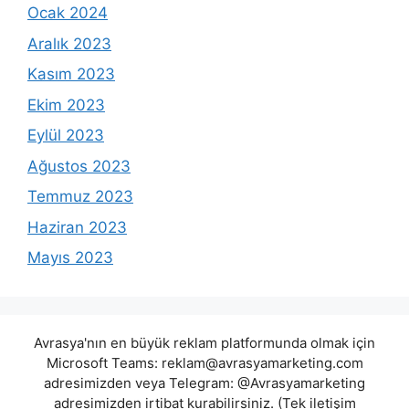
Ocak 2024
Aralık 2023
Kasım 2023
Ekim 2023
Eylül 2023
Ağustos 2023
Temmuz 2023
Haziran 2023
Mayıs 2023
Avrasya'nın en büyük reklam platformunda olmak için
Microsoft Teams:
reklam@avrasyamarketing.com
adresimizden veya Telegram: @Avrasyamarketing
adresimizden irtibat kurabilirsiniz. (Tek iletişim