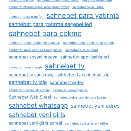
sahnebet oturum açma sorunlarını çözme
sahnebet oyun lisansı
sahnebet para yatirma
sahnebet para transferi
sahnebet para yatırma seçenekleri
sahnebet para çekme
sahnebet poker hüküm ve koşulları
sahnebet sanal bahisler ve oranlar
sahnebet sanal canlı casino oyunları
sahnebet slot oyunları
sahnebet sosyal medya
sahnebet spor bahisleri
sahnebet tv
sahnebet temel denge
sahnebet tv canli maç
sahnebet tv canli maç izle
sahnebet tv izle
sahnebet twitter
sahnebet tüm teknik sorular
sahnebet video oyunları
Sahnebet Web Sitesi
sahnebet web sitesi i̇le para kazanın
sahnebet whatsapp
sahnebet yeni adres
sahnebet yeni giris
sahnebet yeni giriş adresi
sahnebet yeni girişler twitter
sahnebet zahmetsiz casino
sahnebet zaman sınırlı şikâyetleri nedir