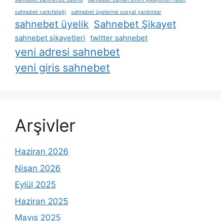
sahnebet çarkıfeleği
sahnebet üyelerine sosyal yardımlar
sahnebet üyelik
Sahnebet Şikayet
sahnebet şikayetleri
twitter sahnebet
yeni adresi sahnebet
yeni giris sahnebet
Arşivler
Haziran 2026
Nisan 2026
Eylül 2025
Haziran 2025
Mayıs 2025