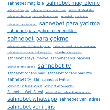
sahnebet maç izleme
sahnebet maç izle
sahnebet maçları
sahnebet online bahis sitesi
sahnebet ortaklıkları
sahnebet oturum açma sorunlarını çözme
sahnebet oyun lisansı
sahnebet para yatirma
sahnebet para transferi
sahnebet para yatırma seçenekleri
sahnebet para çekme
sahnebet poker hüküm ve koşulları
sahnebet sanal bahisler ve oranlar
sahnebet sanal canlı casino oyunları
sahnebet slot oyunları
sahnebet sosyal medya
sahnebet spor bahisleri
sahnebet tv
sahnebet temel denge
sahnebet tv canli maç
sahnebet tv canli maç izle
sahnebet tv izle
sahnebet twitter
sahnebet tüm teknik sorular
sahnebet video oyunları
Sahnebet Web Sitesi
sahnebet web sitesi i̇le para kazanın
sahnebet whatsapp
sahnebet yeni adres
sahnebet yeni giris