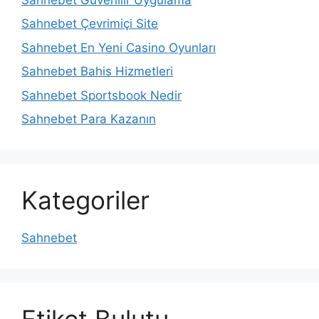
Sahnebet Çevrimiçi Site
Sahnebet En Yeni Casino Oyunları
Sahnebet Bahis Hizmetleri
Sahnebet Sportsbook Nedir
Sahnebet Para Kazanın
Kategoriler
Sahnebet