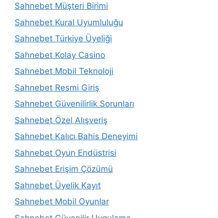
Sahnebet Müşteri Birimi
Sahnebet Kural Uyumluluğu
Sahnebet Türkiye Üyeliği
Sahnebet Kolay Casino
Sahnebet Mobil Teknoloji
Sahnebet Resmi Giriş
Sahnebet Güvenilirlik Sorunları
Sahnebet Özel Alışveriş
Sahnebet Kalıcı Bahis Deneyimi
Sahnebet Oyun Endüstrisi
Sahnebet Erişim Çözümü
Sahnebet Üyelik Kayıt
Sahnebet Mobil Oyunlar
Sahnebet Güvenilir Uygulama