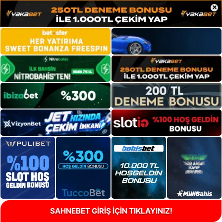
×
SAHNEBET GİRİŞ İÇİN TIKLAYINIZ!