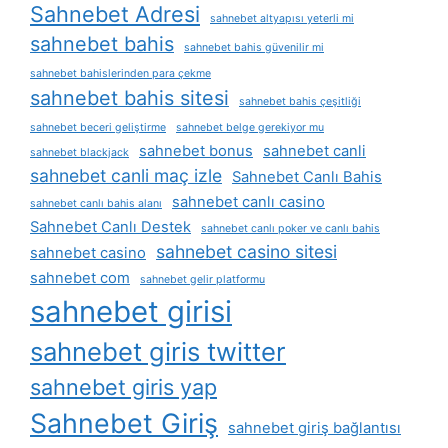
Sahnebet Adresi
sahnebet altyapısı yeterli mi
sahnebet bahis
sahnebet bahis güvenilir mi
sahnebet bahislerinden para çekme
sahnebet bahis sitesi
sahnebet bahis çeşitliği
sahnebet beceri geliştirme
sahnebet belge gerekiyor mu
sahnebet bonus
sahnebet canli
sahnebet blackjack
sahnebet canli maç izle
Sahnebet Canlı Bahis
sahnebet canlı casino
sahnebet canlı bahis alanı
Sahnebet Canlı Destek
sahnebet canlı poker ve canlı bahis
sahnebet casino sitesi
sahnebet casino
sahnebet com
sahnebet gelir platformu
sahnebet girisi
sahnebet giris twitter
sahnebet giris yap
Sahnebet Giriş
sahnebet giriş bağlantısı