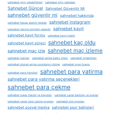
sahnebet giriş gereklilikleri
sahnebet giriş noktaları
Sahnebet Güncel
Sahnebet Güvenilir Mi
sahnebet güvenlir mi
sahnebet hakkında
sahnebet instagram
sahnebet hesap alanım nerede
sahnebet kayit
sahnebet i̇letişim bilgileri nelerdir
sahnebet kayıt formu
sahnebet kayıt i̇şlemi
sahnebet kaç oldu
sahnebet kayıt süreci
sahnebet maç izleme
sahnebet maç izle
sahnebet maçları
sahnebet online bahis sitesi
sahnebet ortaklıkları
sahnebet oturum açma sorunlarını çözme
sahnebet oyun lisansı
sahnebet para yatirma
sahnebet para transferi
sahnebet para yatırma seçenekleri
sahnebet para çekme
sahnebet poker hüküm ve koşulları
sahnebet sanal bahisler ve oranlar
sahnebet sanal canlı casino oyunları
sahnebet slot oyunları
sahnebet sosyal medya
sahnebet spor bahisleri