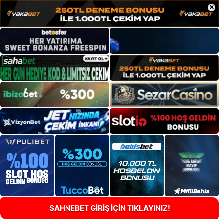
×
SAHNEBET GİRİŞ İÇİN TIKLAYINIZ!