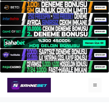
İçeriğe
atla
Menü