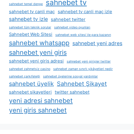
sahnebet tv
sahnebet temel denge
sahnebet tv canli maç
sahnebet tv canli maç izle
sahnebet tv izle
sahnebet twitter
sahnebet tüm teknik sorular
sahnebet video oyunları
Sahnebet Web Sitesi
sahnebet web sitesi i̇le para kazanın
sahnebet whatsapp
sahnebet yeni adres
sahnebet yeni giris
sahnebet yeni giriş adresi
sahnebet yeni girişler twitter
sahnebet zahmetsiz casino
sahnebet zaman sınırlı şikâyetleri nedir
sahnebet çarkıfeleği
sahnebet üyelerine sosyal yardımlar
sahnebet üyelik
Sahnebet Şikayet
sahnebet şikayetleri
twitter sahnebet
yeni adresi sahnebet
yeni giris sahnebet