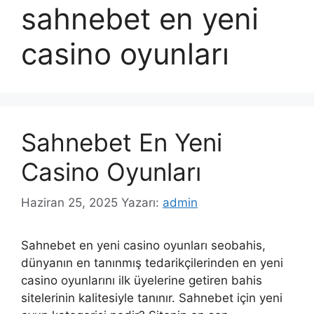
sahnebet en yeni
casino oyunları
Sahnebet En Yeni
Casino Oyunları
Haziran 25, 2025
Yazarı:
admin
Sahnebet en yeni casino oyunları seobahis,
dünyanın en tanınmış tedarikçilerinden en yeni
casino oyunlarını ilk üyelerine getiren bahis
sitelerinin kalitesiyle tanınır. Sahnebet için yeni