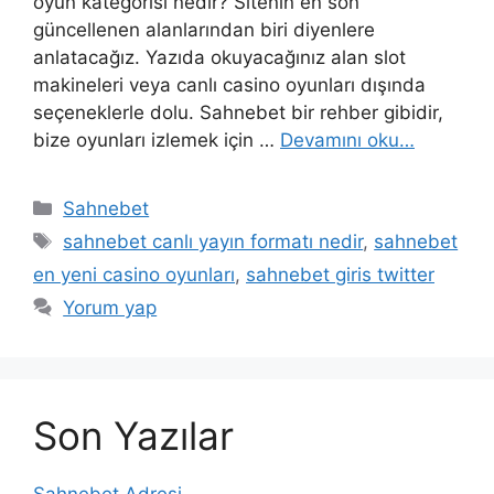
oyun kategorisi nedir? Sitenin en son
güncellenen alanlarından biri diyenlere
anlatacağız. Yazıda okuyacağınız alan slot
makineleri veya canlı casino oyunları dışında
seçeneklerle dolu. Sahnebet bir rehber gibidir,
bize oyunları izlemek için …
Devamını oku…
Kategoriler
Sahnebet
Etiketler
sahnebet canlı yayın formatı nedir
,
sahnebet
en yeni casino oyunları
,
sahnebet giris twitter
Yorum yap
Son Yazılar