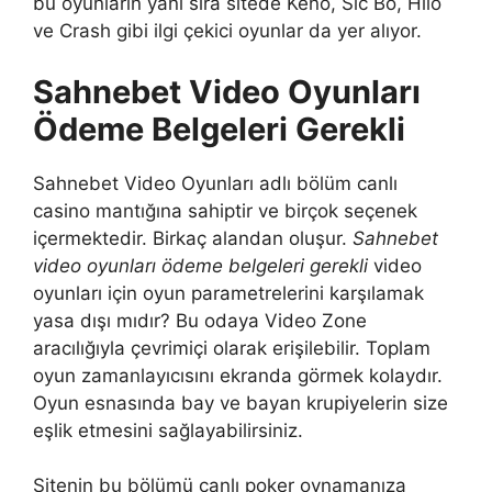
bu oyunların yanı sıra sitede Keno, Sic Bo, Hilo
ve Crash gibi ilgi çekici oyunlar da yer alıyor.
Sahnebet Video Oyunları
Ödeme Belgeleri Gerekli
Sahnebet Video Oyunları adlı bölüm canlı
casino mantığına sahiptir ve birçok seçenek
içermektedir. Birkaç alandan oluşur.
Sahnebet
video oyunları ödeme belgeleri gerekli
video
oyunları için oyun parametrelerini karşılamak
yasa dışı mıdır? Bu odaya Video Zone
aracılığıyla çevrimiçi olarak erişilebilir. Toplam
oyun zamanlayıcısını ekranda görmek kolaydır.
Oyun esnasında bay ve bayan krupiyelerin size
eşlik etmesini sağlayabilirsiniz.
Sitenin bu bölümü canlı poker oynamanıza