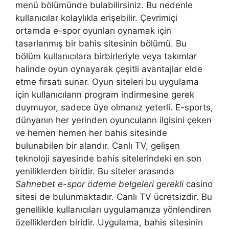
menü bölümünde bulabilirsiniz. Bu nedenle
kullanıcılar kolaylıkla erişebilir. Çevrimiçi
ortamda e-spor oyunları oynamak için
tasarlanmış bir bahis sitesinin bölümü. Bu
bölüm kullanıcılara birbirleriyle veya takımlar
halinde oyun oynayarak çeşitli avantajlar elde
etme fırsatı sunar. Oyun siteleri bu uygulama
için kullanıcıların program indirmesine gerek
duymuyor, sadece üye olmanız yeterli. E-sports,
dünyanın her yerinden oyuncuların ilgisini çeken
ve hemen hemen her bahis sitesinde
bulunabilen bir alandır. Canlı TV, gelişen
teknoloji sayesinde bahis sitelerindeki en son
yeniliklerden biridir. Bu siteler arasında
Sahnebet e-spor ödeme belgeleri gerekli
casino
sitesi de bulunmaktadır. Canlı TV ücretsizdir. Bu
genellikle kullanıcıları uygulamanıza yönlendiren
özelliklerden biridir. Uygulama, bahis sitesinin