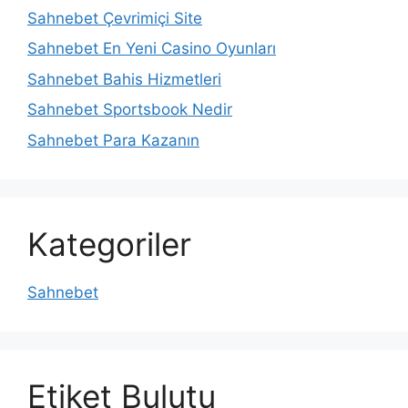
Sahnebet Çevrimiçi Site
Sahnebet En Yeni Casino Oyunları
Sahnebet Bahis Hizmetleri
Sahnebet Sportsbook Nedir
Sahnebet Para Kazanın
Kategoriler
Sahnebet
Etiket Bulutu