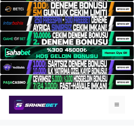
İçeriğe
atla
Menü