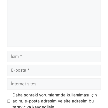
İsim
E-
posta
İnternet
sitesi
Daha sonraki yorumlarımda kullanılması için
adım, e-posta adresim ve site adresim bu
tarayıcıya kaydedilsin.