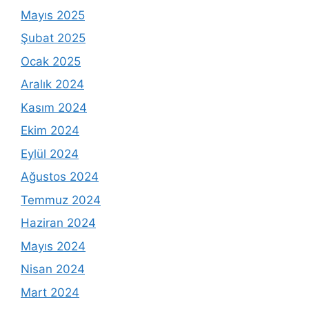
Mayıs 2025
Şubat 2025
Ocak 2025
Aralık 2024
Kasım 2024
Ekim 2024
Eylül 2024
Ağustos 2024
Temmuz 2024
Haziran 2024
Mayıs 2024
Nisan 2024
Mart 2024