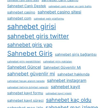
sahnebet canlı bahis alanı
Sahnebet Canlı Destek
sahnebet canlı poker ve canlı bahis
sahnebet casino sitesi
sahnebet casino
sahnebet com
sahnebet gelir platformu
sahnebet girisi
sahnebet giris twitter
sahnebet giris yap
Sahnebet Giriş
sahnebet giriş bağlantısı
sahnebet giriş gereklilikleri
sahnebet giriş noktaları
Sahnebet Güncel
Sahnebet Güvenilir Mi
sahnebet güvenlir mi
sahnebet hakkında
sahnebet instagram
sahnebet hesap alanım nerede
sahnebet kayit
sahnebet i̇letişim bilgileri nelerdir
sahnebet kayıt formu
sahnebet kayıt i̇şlemi
sahnebet kaç oldu
sahnebet kayıt süreci
sahnebet maç izleme
sahnebet maç izle