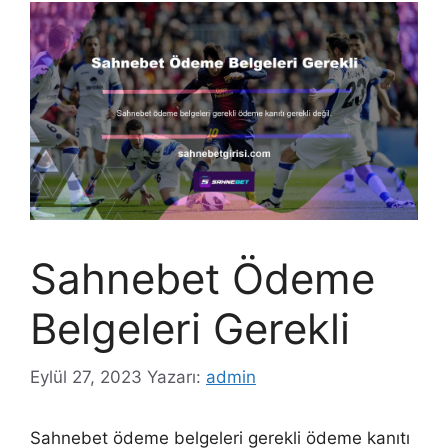
Sahnebet Ödeme
Belgeleri Gerekli
Eylül 27, 2023
Yazarı:
admin
Sahnebet ödeme belgeleri gerekli ödeme kanıtı