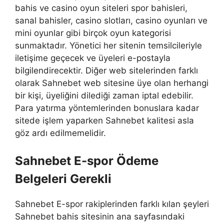
bahis ve casino oyun siteleri spor bahisleri,
sanal bahisler, casino slotları, casino oyunları ve
mini oyunlar gibi birçok oyun kategorisi
sunmaktadır. Yönetici her sitenin temsilcileriyle
iletişime geçecek ve üyeleri e-postayla
bilgilendirecektir. Diğer web sitelerinden farklı
olarak Sahnebet web sitesine üye olan herhangi
bir kişi, üyeliğini dilediği zaman iptal edebilir.
Para yatırma yöntemlerinden bonuslara kadar
sitede işlem yaparken Sahnebet kalitesi asla
göz ardı edilmemelidir.
Sahnebet E-spor Ödeme
Belgeleri Gerekli
Sahnebet E-spor rakiplerinden farklı kılan şeyleri
Sahnebet bahis sitesinin ana sayfasındaki