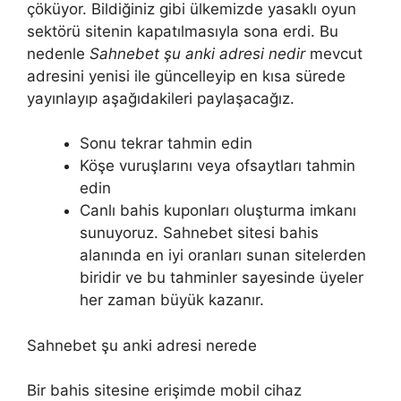
çöküyor. Bildiğiniz gibi ülkemizde yasaklı oyun
sektörü sitenin kapatılmasıyla sona erdi. Bu
nedenle
Sahnebet şu anki adresi nedir
mevcut
adresini yenisi ile güncelleyip en kısa sürede
yayınlayıp aşağıdakileri paylaşacağız.
Sonu tekrar tahmin edin
Köşe vuruşlarını veya ofsaytları tahmin
edin
Canlı bahis kuponları oluşturma imkanı
sunuyoruz. Sahnebet sitesi bahis
alanında en iyi oranları sunan sitelerden
biridir ve bu tahminler sayesinde üyeler
her zaman büyük kazanır.
Sahnebet şu anki adresi nerede
Bir bahis sitesine erişimde mobil cihaz