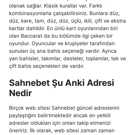
olanak sağlar. Klasik kurallar var. Farklı
kombinasyonlarla çalışabilirsiniz. Bunlara düz,
düz, kare, tam, düz, düz, üçlü, ikili, çift ve ekstra
kartlar dahildir. En ünlü kart oyunlarından biri
olan Baccarat da bu bölümde ilgi çeken bir
oyundur. Oyuncular ve krupiyeler tarafından
sunulan üç ana bahis seçeneği vardır. Ayrıca
yan bahisler, takımlar, desteler, toplamlar, tek ve
çift bahis seçenekleri de vardır.
Sahnebet Şu Anki Adresi
Nedir
Birçok web sitesi Sahnebet güncel adreslerini
paylaştığını belirtmektedir ancak en yetkili
adresler oldukları için onları takip etmenizi
öneririz. İlk olarak, web sitesi zaman zaman