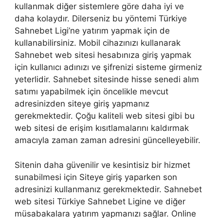
kullanmak diğer sistemlere göre daha iyi ve
daha kolaydır. Dilerseniz bu yöntemi Türkiye
Sahnebet Ligi’ne yatırım yapmak için de
kullanabilirsiniz. Mobil cihazınızı kullanarak
Sahnebet web sitesi hesabınıza giriş yapmak
için kullanıcı adınızı ve şifrenizi sisteme girmeniz
yeterlidir. Sahnebet sitesinde hisse senedi alım
satımı yapabilmek için öncelikle mevcut
adresinizden siteye giriş yapmanız
gerekmektedir. Çoğu kaliteli web sitesi gibi bu
web sitesi de erişim kısıtlamalarını kaldırmak
amacıyla zaman zaman adresini güncelleyebilir.
Sitenin daha güvenilir ve kesintisiz bir hizmet
sunabilmesi için Siteye giriş yaparken son
adresinizi kullanmanız gerekmektedir. Sahnebet
web sitesi Türkiye Sahnebet Ligine ve diğer
müsabakalara yatırım yapmanızı sağlar. Online