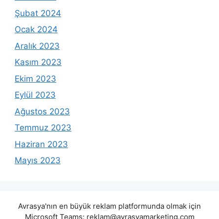
Şubat 2024
Ocak 2024
Aralık 2023
Kasım 2023
Ekim 2023
Eylül 2023
Ağustos 2023
Temmuz 2023
Haziran 2023
Mayıs 2023
Avrasya'nın en büyük reklam platformunda olmak için
Microsoft Teams:
reklam@avrasyamarketing.com