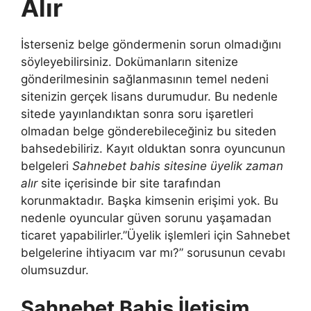
Alır
İsterseniz belge göndermenin sorun olmadığını
söyleyebilirsiniz. Dokümanların sitenize
gönderilmesinin sağlanmasının temel nedeni
sitenizin gerçek lisans durumudur. Bu nedenle
sitede yayınlandıktan sonra soru işaretleri
olmadan belge gönderebileceğiniz bu siteden
bahsedebiliriz. Kayıt olduktan sonra oyuncunun
belgeleri
Sahnebet bahis sitesine üyelik zaman
alır
site içerisinde bir site tarafından
korunmaktadır. Başka kimsenin erişimi yok. Bu
nedenle oyuncular güven sorunu yaşamadan
ticaret yapabilirler.”Üyelik işlemleri için Sahnebet
belgelerine ihtiyacım var mı?” sorusunun cevabı
olumsuzdur.
Sahnebet Bahis İletişim