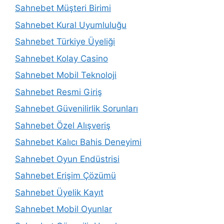
Sahnebet Müşteri Birimi
Sahnebet Kural Uyumluluğu
Sahnebet Türkiye Üyeliği
Sahnebet Kolay Casino
Sahnebet Mobil Teknoloji
Sahnebet Resmi Giriş
Sahnebet Güvenilirlik Sorunları
Sahnebet Özel Alışveriş
Sahnebet Kalıcı Bahis Deneyimi
Sahnebet Oyun Endüstrisi
Sahnebet Erişim Çözümü
Sahnebet Üyelik Kayıt
Sahnebet Mobil Oyunlar