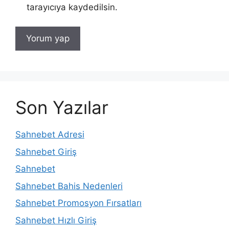
tarayıcıya kaydedilsin.
Son Yazılar
Sahnebet Adresi
Sahnebet Giriş
Sahnebet
Sahnebet Bahis Nedenleri
Sahnebet Promosyon Fırsatları
Sahnebet Hızlı Giriş