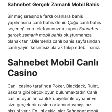
Sahnebet Gerçek Zamanlı Mobil Bahis
Bir maç sırasında farklı oranlara bahis
yapılmasına canlı bahis denir. Çoğu canlı bahis
seçeneği cep telefonunuzda kupon
Sahnebet
gerçek zamanlı mobil bahis
oluşturmanıza
olanak tanır.Dilerseniz canlı bahis sayfasından
canlı yayını kesintisiz olarak takip edebilirsiniz.
Sahnebet Mobil Canlı
Casino
Canlı casino tarafında Poker, Blackjack, Rulet,
Bakara gibi birçok oyun bulunmaktadır. Canlı
casino oyunları canlı krupiyeler ile oynanır ve
size gerçek bir casino ortamındaymışsınız
hissini verir. En ilgi çekici slot
Sahnebet mobil