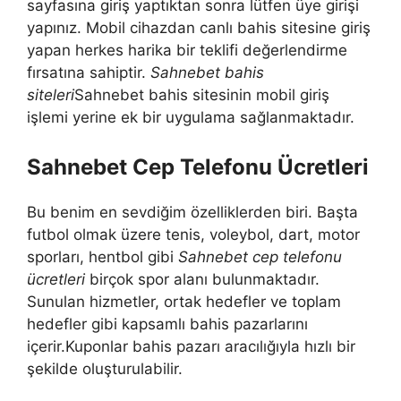
sayfasına giriş yaptıktan sonra lütfen üye girişi
yapınız. Mobil cihazdan canlı bahis sitesine giriş
yapan herkes harika bir teklifi değerlendirme
fırsatına sahiptir.
Sahnebet bahis
siteleri
Sahnebet bahis sitesinin mobil giriş
işlemi yerine ek bir uygulama sağlanmaktadır.
Sahnebet Cep Telefonu Ücretleri
Bu benim en sevdiğim özelliklerden biri. Başta
futbol olmak üzere tenis, voleybol, dart, motor
sporları, hentbol gibi
Sahnebet cep telefonu
ücretleri
birçok spor alanı bulunmaktadır.
Sunulan hizmetler, ortak hedefler ve toplam
hedefler gibi kapsamlı bahis pazarlarını
içerir.Kuponlar bahis pazarı aracılığıyla hızlı bir
şekilde oluşturulabilir.