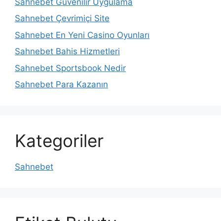
Sahnebet Güvenilir Uygulama
Sahnebet Çevrimiçi Site
Sahnebet En Yeni Casino Oyunları
Sahnebet Bahis Hizmetleri
Sahnebet Sportsbook Nedir
Sahnebet Para Kazanın
Kategoriler
Sahnebet