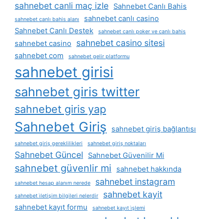
sahnebet canli maç izle
Sahnebet Canlı Bahis
sahnebet canlı casino
sahnebet canlı bahis alanı
Sahnebet Canlı Destek
sahnebet canlı poker ve canlı bahis
sahnebet casino sitesi
sahnebet casino
sahnebet com
sahnebet gelir platformu
sahnebet girisi
sahnebet giris twitter
sahnebet giris yap
Sahnebet Giriş
sahnebet giriş bağlantısı
sahnebet giriş gereklilikleri
sahnebet giriş noktaları
Sahnebet Güncel
Sahnebet Güvenilir Mi
sahnebet güvenlir mi
sahnebet hakkında
sahnebet instagram
sahnebet hesap alanım nerede
sahnebet kayit
sahnebet i̇letişim bilgileri nelerdir
sahnebet kayıt formu
sahnebet kayıt i̇şlemi