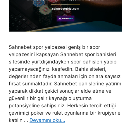
Sahnebet spor yelpazesi geniş bir spor
yelpazesini kapsayan Sahnebet spor bahisleri
sitesinde yurtdışındayken spor bahisleri yapıp
yapamayacağınızı keşfedin. Bahis siteleri,
değerlerinden faydalanmaları için onlara sayısız
fırsat sunmaktadır. Sahnebet bahislerine yatırım
yaparak dikkat çekici sonuçlar elde etme ve
güvenilir bir gelir kaynağı oluşturma
potansiyeline sahipsiniz. Herkesin tercih ettiği
çevrimiçi poker ve rulet oyunlarına bir krupiyerle
katılın …
Devamını oku…