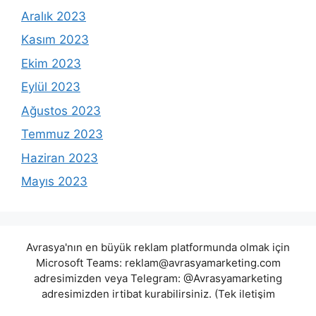
Aralık 2023
Kasım 2023
Ekim 2023
Eylül 2023
Ağustos 2023
Temmuz 2023
Haziran 2023
Mayıs 2023
Avrasya'nın en büyük reklam platformunda olmak için
Microsoft Teams:
reklam@avrasyamarketing.com
adresimizden veya Telegram: @Avrasyamarketing
adresimizden irtibat kurabilirsiniz. (Tek iletişim
adreslerimiz teams / telegram ve mail adresimizdir.