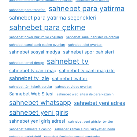
sahnebet para yatirma
sahnebet para transferi
sahnebet para yatırma seçenekleri
sahnebet para çekme
sahnebet poker hüküm ve koşulları
sahnebet sanal bahisler ve oranlar
sahnebet sanal canlı casino oyunları
sahnebet slot oyunları
sahnebet sosyal medya
sahnebet spor bahisleri
sahnebet tv
sahnebet temel denge
sahnebet tv canli maç
sahnebet tv canli maç izle
sahnebet tv izle
sahnebet twitter
sahnebet tüm teknik sorular
sahnebet video oyunları
Sahnebet Web Sitesi
sahnebet web sitesi i̇le para kazanın
sahnebet whatsapp
sahnebet yeni adres
sahnebet yeni giris
sahnebet yeni giriş adresi
sahnebet yeni girişler twitter
sahnebet zahmetsiz casino
sahnebet zaman sınırlı şikâyetleri nedir
sahnebet çarkıfeleği
sahnebet üyelerine sosyal yardımlar