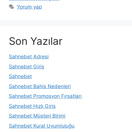
Yorum yap
Son Yazılar
Sahnebet Adresi
Sahnebet Giriş
Sahnebet
Sahnebet Bahis Nedenleri
Sahnebet Promosyon Fırsatları
Sahnebet Hızlı Giriş
Sahnebet Müşteri Birimi
Sahnebet Kural Uyumluluğu