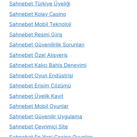
Sahnebet Türkiye Üyeliği
Sahnebet Kolay Casino
Sahnebet Mobil Teknoloji
Sahnebet Resmi Giriş
Sahnebet Güvenilirlik Sorunları
Sahnebet Özel Alışveriş
Sahnebet Kalıcı Bahis Deneyimi
Sahnebet Oyun Endüstrisi
Sahnebet Erişim Çözümü
Sahnebet Üyelik Kayıt
Sahnebet Mobil Oyunlar
Sahnebet Güvenilir Uygulama
Sahnebet Çevrimiçi Site
Sahnebet En Yeni Casino Oyunları