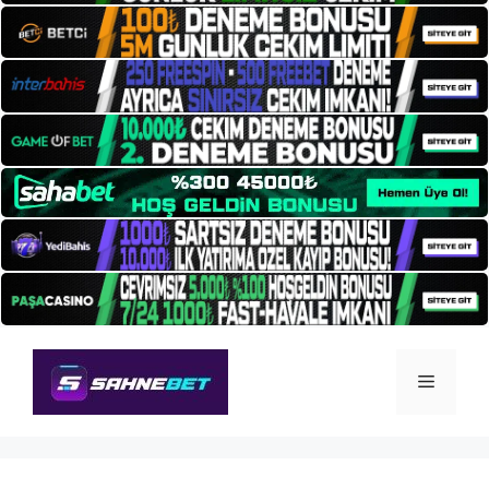
İçeriğe
atla
Menü