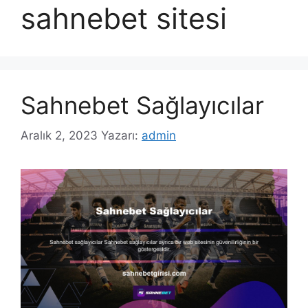
sahnebet sitesi
Sahnebet Sağlayıcılar
Aralık 2, 2023
Yazarı:
admin