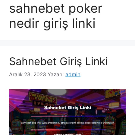
sahnebet poker
nedir giriş linki
Sahnebet Giriş Linki
Aralık 23, 2023
Yazarı:
admin