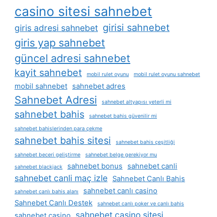
casino sitesi sahnebet
girisi sahnebet
giris adresi sahnebet
giris yap sahnebet
güncel adresi sahnebet
kayit sahnebet
mobil rulet oyunu
mobil rulet oyunu sahnebet
mobil sahnebet
sahnebet adres
Sahnebet Adresi
sahnebet altyapısı yeterli mi
sahnebet bahis
sahnebet bahis güvenilir mi
sahnebet bahislerinden para çekme
sahnebet bahis sitesi
sahnebet bahis çeşitliği
sahnebet beceri geliştirme
sahnebet belge gerekiyor mu
sahnebet bonus
sahnebet canli
sahnebet blackjack
sahnebet canli maç izle
Sahnebet Canlı Bahis
sahnebet canlı casino
sahnebet canlı bahis alanı
Sahnebet Canlı Destek
sahnebet canlı poker ve canlı bahis
sahnebet casino sitesi
sahnebet casino