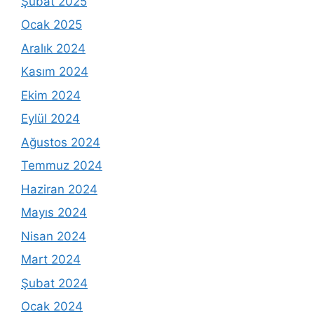
Şubat 2025
Ocak 2025
Aralık 2024
Kasım 2024
Ekim 2024
Eylül 2024
Ağustos 2024
Temmuz 2024
Haziran 2024
Mayıs 2024
Nisan 2024
Mart 2024
Şubat 2024
Ocak 2024