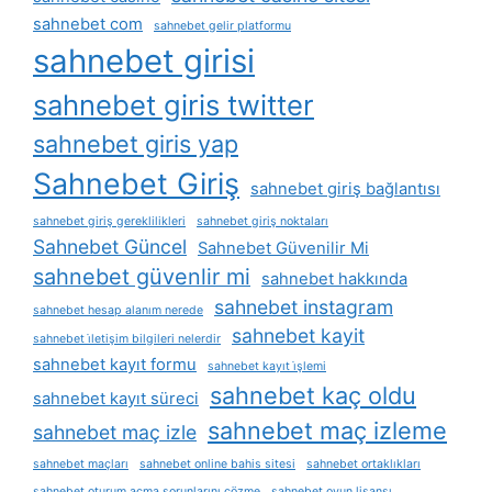
sahnebet com
sahnebet gelir platformu
sahnebet girisi
sahnebet giris twitter
sahnebet giris yap
Sahnebet Giriş
sahnebet giriş bağlantısı
sahnebet giriş gereklilikleri
sahnebet giriş noktaları
Sahnebet Güncel
Sahnebet Güvenilir Mi
sahnebet güvenlir mi
sahnebet hakkında
sahnebet instagram
sahnebet hesap alanım nerede
sahnebet kayit
sahnebet i̇letişim bilgileri nelerdir
sahnebet kayıt formu
sahnebet kayıt i̇şlemi
sahnebet kaç oldu
sahnebet kayıt süreci
sahnebet maç izleme
sahnebet maç izle
sahnebet maçları
sahnebet online bahis sitesi
sahnebet ortaklıkları
sahnebet oturum açma sorunlarını çözme
sahnebet oyun lisansı