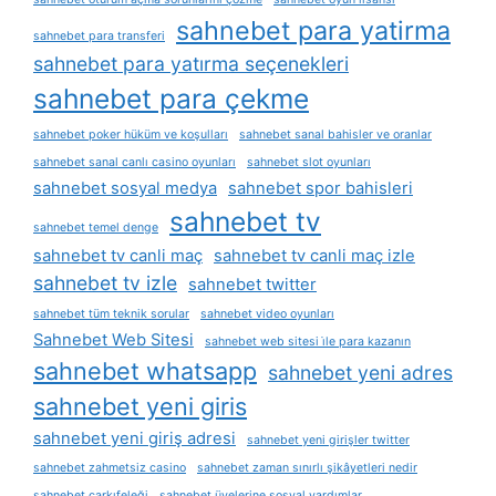
sahnebet para yatirma
sahnebet para transferi
sahnebet para yatırma seçenekleri
sahnebet para çekme
sahnebet poker hüküm ve koşulları
sahnebet sanal bahisler ve oranlar
sahnebet sanal canlı casino oyunları
sahnebet slot oyunları
sahnebet sosyal medya
sahnebet spor bahisleri
sahnebet tv
sahnebet temel denge
sahnebet tv canli maç
sahnebet tv canli maç izle
sahnebet tv izle
sahnebet twitter
sahnebet tüm teknik sorular
sahnebet video oyunları
Sahnebet Web Sitesi
sahnebet web sitesi i̇le para kazanın
sahnebet whatsapp
sahnebet yeni adres
sahnebet yeni giris
sahnebet yeni giriş adresi
sahnebet yeni girişler twitter
sahnebet zahmetsiz casino
sahnebet zaman sınırlı şikâyetleri nedir
sahnebet çarkıfeleği
sahnebet üyelerine sosyal yardımlar