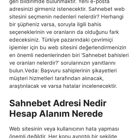
geri bildirimde bulunmaktır. Yeni e-posta
adresinizi girmeniz istenecektir. Sahnebet web
sitesini seçmenin nedenleri nelerdir? Herhangi
bir şüpheniz varsa, soruyla ilgili bahis
seçeneklerinin ve oranların da olduğunu fark
edeceksiniz. Türkiye pazarındaki çevrimiçi
işlemler için bu web sitesini değerlendirmenizin
en önemli nedenlerinden biri ‘Sahnebet bahisleri
ve oranları nelerdir?’ sorularınızın yanıtlarını
bulun.Veda: Başvuru sahiplerinin şikayetleri
müşteri hizmetleri tarafından alınacak,
araştırılacak ve varsa hatalar incelenecektir.
Sahnebet Adresi Nedir
Hesap Alanım Nerede
Web sitesinin veya kullanıcının hata yapması
önemli değildir. Her konu ayrıntılı bir şekilde