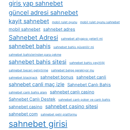
giris yap sahnebet
güncel adresi sahnebet
kayit sahnebet
mobil rulet oyunu
mobil rulet oyunu sahnebet
mobil sahnebet
sahnebet adres
Sahnebet Adresi
sahnebet altyapısı yeterli mi
sahnebet bahis
sahnebet bahis güvenilir mi
sahnebet bahislerinden para çekme
sahnebet bahis sitesi
sahnebet bahis çeşitliği
sahnebet beceri geliştirme
sahnebet belge gerekiyor mu
sahnebet bonus
sahnebet canli
sahnebet blackjack
sahnebet canli maç izle
Sahnebet Canlı Bahis
sahnebet canlı casino
sahnebet canlı bahis alanı
Sahnebet Canlı Destek
sahnebet canlı poker ve canlı bahis
sahnebet casino sitesi
sahnebet casino
sahnebet com
sahnebet gelir platformu
sahnebet girisi