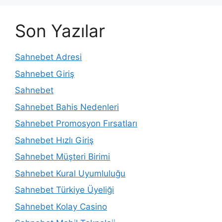
Son Yazılar
Sahnebet Adresi
Sahnebet Giriş
Sahnebet
Sahnebet Bahis Nedenleri
Sahnebet Promosyon Fırsatları
Sahnebet Hızlı Giriş
Sahnebet Müşteri Birimi
Sahnebet Kural Uyumluluğu
Sahnebet Türkiye Üyeliği
Sahnebet Kolay Casino