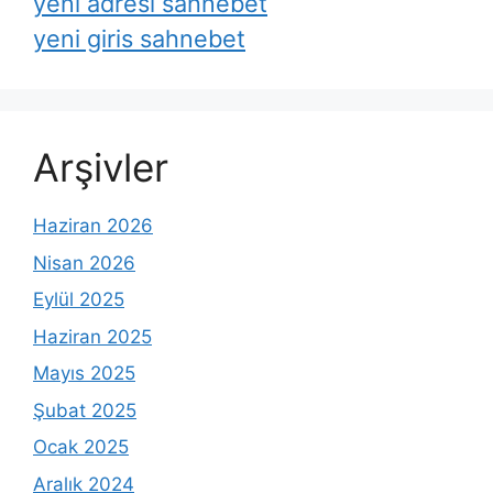
yeni adresi sahnebet
yeni giris sahnebet
Arşivler
Haziran 2026
Nisan 2026
Eylül 2025
Haziran 2025
Mayıs 2025
Şubat 2025
Ocak 2025
Aralık 2024