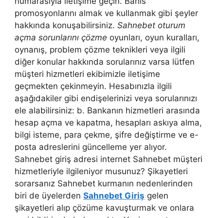
numarasıyla iletişime geçin. Bahis
promosyonlarını almak ve kullanmak gibi şeyler
hakkında konuşabilirsiniz.
Sahnebet oturum
açma sorunlarını çözme
oyunları, oyun kuralları,
oynanış, problem çözme teknikleri veya ilgili
diğer konular hakkında sorularınız varsa lütfen
müşteri hizmetleri ekibimizle iletişime
geçmekten çekinmeyin. Hesabınızla ilgili
aşağıdakiler gibi endişelerinizi veya sorularınızı
ele alabilirsiniz: b. Bankanın hizmetleri arasında
hesap açma ve kapatma, hesapları askıya alma,
bilgi isteme, para çekme, şifre değiştirme ve e-
posta adreslerini güncelleme yer alıyor.
Sahnebet giriş adresi internet Sahnebet müşteri
hizmetleriyle ilgileniyor musunuz? Şikayetleri
sorarsanız Sahnebet kurmanın nedenlerinden
biri de üyelerden
Sahnebet Giriş
gelen
şikayetleri alıp çözüme kavuşturmak ve onlara