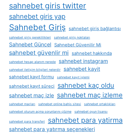
sahnebet giris twitter
sahnebet giris yap
Sahnebet Giriş
sahnebet giriş bağlantısı
sahnebet giriş gereklilikleri
sahnebet giriş noktaları
Sahnebet Güncel
Sahnebet Güvenilir Mi
sahnebet güvenlir mi
sahnebet hakkında
sahnebet instagram
sahnebet hesap alanım nerede
sahnebet kayit
sahnebet i̇letişim bilgileri nelerdir
sahnebet kayıt formu
sahnebet kayıt i̇şlemi
sahnebet kaç oldu
sahnebet kayıt süreci
sahnebet maç izleme
sahnebet maç izle
sahnebet maçları
sahnebet online bahis sitesi
sahnebet ortaklıkları
sahnebet oturum açma sorunlarını çözme
sahnebet oyun lisansı
sahnebet para yatirma
sahnebet para transferi
sahnebet para yatırma seçenekleri