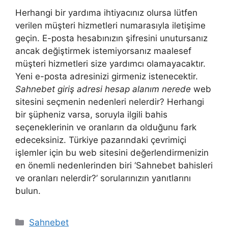
Herhangi bir yardıma ihtiyacınız olursa lütfen
verilen müşteri hizmetleri numarasıyla iletişime
geçin. E-posta hesabınızın şifresini unutursanız
ancak değiştirmek istemiyorsanız maalesef
müşteri hizmetleri size yardımcı olamayacaktır.
Yeni e-posta adresinizi girmeniz istenecektir.
Sahnebet giriş adresi hesap alanım nerede
web
sitesini seçmenin nedenleri nelerdir? Herhangi
bir şüpheniz varsa, soruyla ilgili bahis
seçeneklerinin ve oranların da olduğunu fark
edeceksiniz. Türkiye pazarındaki çevrimiçi
işlemler için bu web sitesini değerlendirmenizin
en önemli nedenlerinden biri ‘Sahnebet bahisleri
ve oranları nelerdir?’ sorularınızın yanıtlarını
bulun.
Kategoriler
Sahnebet