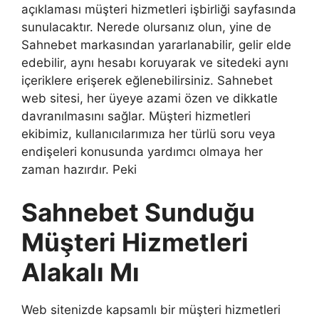
açıklaması müşteri hizmetleri işbirliği sayfasında
sunulacaktır. Nerede olursanız olun, yine de
Sahnebet markasından yararlanabilir, gelir elde
edebilir, aynı hesabı koruyarak ve sitedeki aynı
içeriklere erişerek eğlenebilirsiniz. Sahnebet
web sitesi, her üyeye azami özen ve dikkatle
davranılmasını sağlar. Müşteri hizmetleri
ekibimiz, kullanıcılarımıza her türlü soru veya
endişeleri konusunda yardımcı olmaya her
zaman hazırdır. Peki
Sahnebet Sunduğu
Müşteri Hizmetleri
Alakalı Mı
Web sitenizde kapsamlı bir müşteri hizmetleri