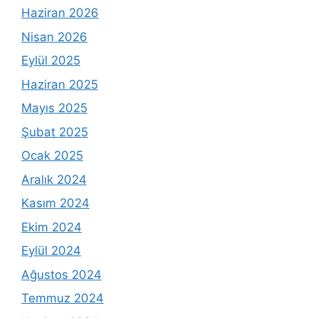
Haziran 2026
Nisan 2026
Eylül 2025
Haziran 2025
Mayıs 2025
Şubat 2025
Ocak 2025
Aralık 2024
Kasım 2024
Ekim 2024
Eylül 2024
Ağustos 2024
Temmuz 2024