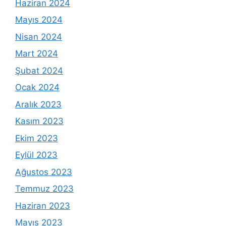
Haziran 2024
Mayıs 2024
Nisan 2024
Mart 2024
Şubat 2024
Ocak 2024
Aralık 2023
Kasım 2023
Ekim 2023
Eylül 2023
Ağustos 2023
Temmuz 2023
Haziran 2023
Mayıs 2023