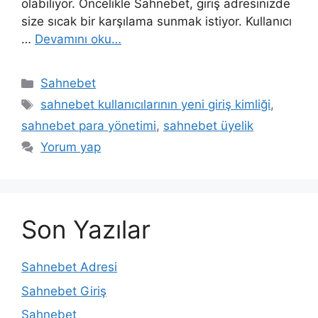
olabiliyor. Öncelikle Sahnebet, giriş adresinizde
size sıcak bir karşılama sunmak istiyor. Kullanıcı
…
Devamını oku…
Kategoriler
Sahnebet
Etiketler
sahnebet kullanıcılarının yeni giriş kimliği
,
sahnebet para yönetimi
,
sahnebet üyelik
Yorum yap
Son Yazılar
Sahnebet Adresi
Sahnebet Giriş
Sahnebet