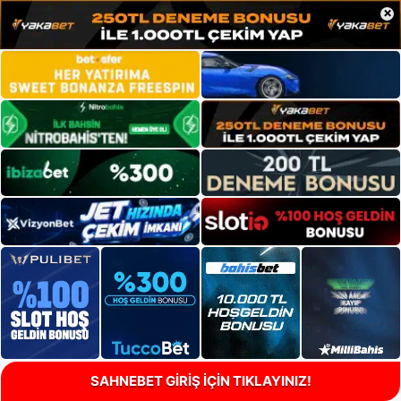
×
SAHNEBET GİRİŞ İÇİN TIKLAYINIZ!