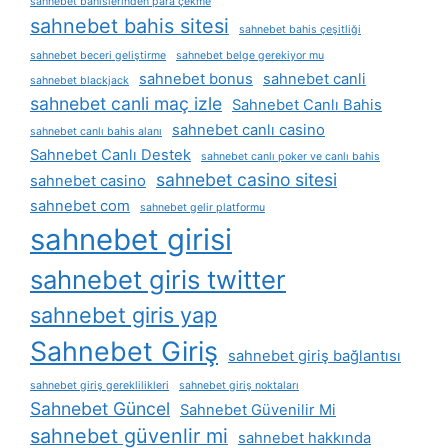
sahnebet bahislerinden para çekme
sahnebet bahis sitesi
sahnebet bahis çeşitliği
sahnebet beceri geliştirme
sahnebet belge gerekiyor mu
sahnebet bonus
sahnebet canli
sahnebet blackjack
sahnebet canli maç izle
Sahnebet Canlı Bahis
sahnebet canlı casino
sahnebet canlı bahis alanı
Sahnebet Canlı Destek
sahnebet canlı poker ve canlı bahis
sahnebet casino sitesi
sahnebet casino
sahnebet com
sahnebet gelir platformu
sahnebet girisi
sahnebet giris twitter
sahnebet giris yap
Sahnebet Giriş
sahnebet giriş bağlantısı
sahnebet giriş gereklilikleri
sahnebet giriş noktaları
Sahnebet Güncel
Sahnebet Güvenilir Mi
sahnebet güvenlir mi
sahnebet hakkında