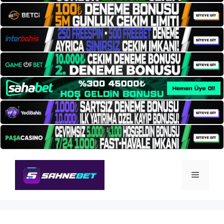
İçeriğe
atla
Menü