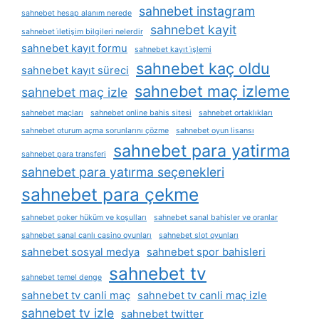
sahnebet instagram
sahnebet hesap alanım nerede
sahnebet kayit
sahnebet i̇letişim bilgileri nelerdir
sahnebet kayıt formu
sahnebet kayıt i̇şlemi
sahnebet kaç oldu
sahnebet kayıt süreci
sahnebet maç izleme
sahnebet maç izle
sahnebet maçları
sahnebet online bahis sitesi
sahnebet ortaklıkları
sahnebet oturum açma sorunlarını çözme
sahnebet oyun lisansı
sahnebet para yatirma
sahnebet para transferi
sahnebet para yatırma seçenekleri
sahnebet para çekme
sahnebet poker hüküm ve koşulları
sahnebet sanal bahisler ve oranlar
sahnebet sanal canlı casino oyunları
sahnebet slot oyunları
sahnebet sosyal medya
sahnebet spor bahisleri
sahnebet tv
sahnebet temel denge
sahnebet tv canli maç
sahnebet tv canli maç izle
sahnebet tv izle
sahnebet twitter