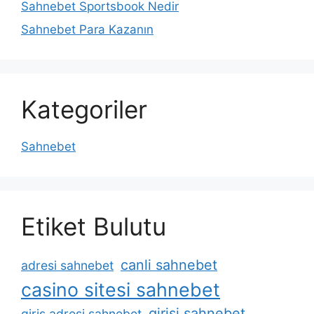
Sahnebet Sportsbook Nedir
Sahnebet Para Kazanın
Kategoriler
Sahnebet
Etiket Bulutu
canli sahnebet
adresi sahnebet
casino sitesi sahnebet
girisi sahnebet
giris adresi sahnebet