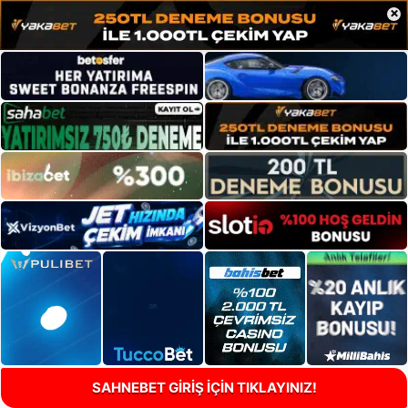
×
SAHNEBET GİRİŞ İÇİN TIKLAYINIZ!