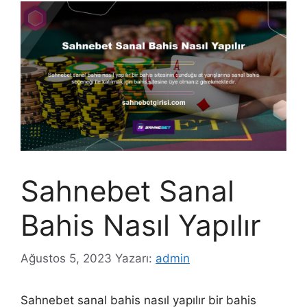
Sahnebet Sanal
Bahis Nasıl Yapılır
Ağustos 5, 2023
Yazarı:
admin
Sahnebet sanal bahis nasıl yapılır bir bahis