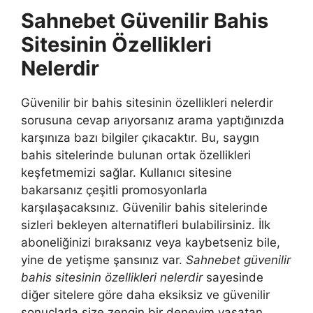
Sahnebet Güvenilir Bahis
Sitesinin Özellikleri
Nelerdir
Güvenilir bir bahis sitesinin özellikleri nelerdir
sorusuna cevap arıyorsanız arama yaptığınızda
karşınıza bazı bilgiler çıkacaktır. Bu, saygın
bahis sitelerinde bulunan ortak özellikleri
keşfetmemizi sağlar. Kullanıcı sitesine
bakarsanız çeşitli promosyonlarla
karşılaşacaksınız. Güvenilir bahis sitelerinde
sizleri bekleyen alternatifleri bulabilirsiniz. İlk
aboneliğinizi bıraksanız veya kaybetseniz bile,
yine de yetişme şansınız var.
Sahnebet güvenilir
bahis sitesinin özellikleri nelerdir
sayesinde
diğer sitelere göre daha eksiksiz ve güvenilir
sonuçlarla size zengin bir deneyim yaşatan