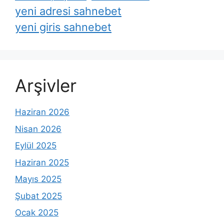
yeni adresi sahnebet
yeni giris sahnebet
Arşivler
Haziran 2026
Nisan 2026
Eylül 2025
Haziran 2025
Mayıs 2025
Şubat 2025
Ocak 2025