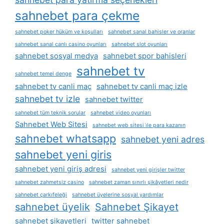
sahnebet para çekme
sahnebet poker hüküm ve koşulları
sahnebet sanal bahisler ve oranlar
sahnebet sanal canlı casino oyunları
sahnebet slot oyunları
sahnebet sosyal medya
sahnebet spor bahisleri
sahnebet tv
sahnebet temel denge
sahnebet tv canli maç
sahnebet tv canli maç izle
sahnebet tv izle
sahnebet twitter
sahnebet tüm teknik sorular
sahnebet video oyunları
Sahnebet Web Sitesi
sahnebet web sitesi i̇le para kazanın
sahnebet whatsapp
sahnebet yeni adres
sahnebet yeni giris
sahnebet yeni giriş adresi
sahnebet yeni girişler twitter
sahnebet zahmetsiz casino
sahnebet zaman sınırlı şikâyetleri nedir
sahnebet çarkıfeleği
sahnebet üyelerine sosyal yardımlar
sahnebet üyelik
Sahnebet Şikayet
sahnebet şikayetleri
twitter sahnebet