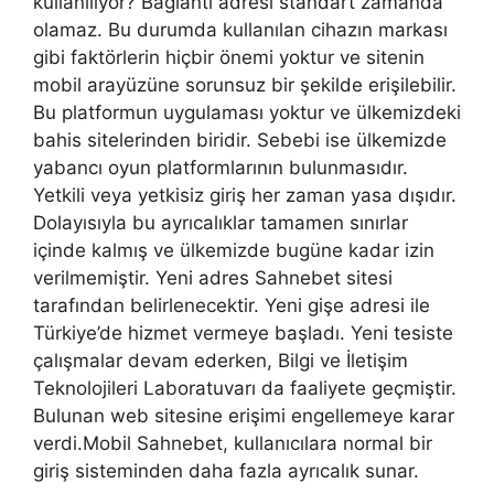
kullanılıyor? Bağlantı adresi standart zamanda
olamaz. Bu durumda kullanılan cihazın markası
gibi faktörlerin hiçbir önemi yoktur ve sitenin
mobil arayüzüne sorunsuz bir şekilde erişilebilir.
Bu platformun uygulaması yoktur ve ülkemizdeki
bahis sitelerinden biridir. Sebebi ise ülkemizde
yabancı oyun platformlarının bulunmasıdır.
Yetkili veya yetkisiz giriş her zaman yasa dışıdır.
Dolayısıyla bu ayrıcalıklar tamamen sınırlar
içinde kalmış ve ülkemizde bugüne kadar izin
verilmemiştir. Yeni adres Sahnebet sitesi
tarafından belirlenecektir. Yeni gişe adresi ile
Türkiye’de hizmet vermeye başladı. Yeni tesiste
çalışmalar devam ederken, Bilgi ve İletişim
Teknolojileri Laboratuvarı da faaliyete geçmiştir.
Bulunan web sitesine erişimi engellemeye karar
verdi.Mobil Sahnebet, kullanıcılara normal bir
giriş sisteminden daha fazla ayrıcalık sunar.