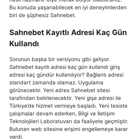
Bu konuda yaşanabilecek en iyi deneyimlerden
biri de şüphesiz Sahnebet.
Sahnebet Kayıtlı Adresi Kaç Gün
Kullandı
Sorunun başka bir versiyonu gibi geliyor.
Sahnebet kayıtlı adresi kaç gün kullandı
giriş
adresi kaç gündür kullanılıyor? Bağlantı adresi
standart zamanda olamaz. Uygulama
görünecektir. Yeni adres Sahnebet sitesi
tarafından belirlenecektir. Yeni gişe adresi ile
Türkiye’de hizmet vermeye başladı. Yeni tesiste
çalışmalar devam ederken, Bilgi ve İletişim
Teknolojileri Laboratuvarı da faaliyete geçmiştir.
Bulunan web sitesine erişimi engellemeye karar
verdi.