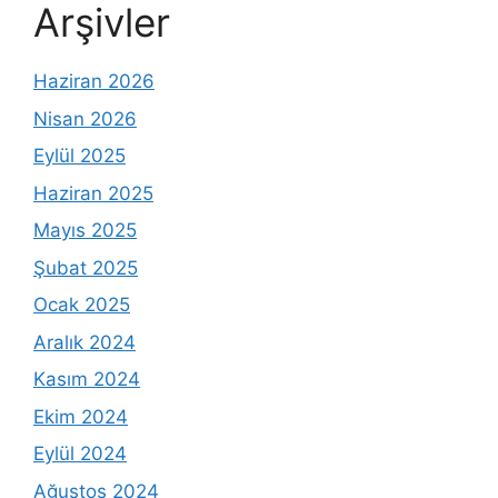
Arşivler
Haziran 2026
Nisan 2026
Eylül 2025
Haziran 2025
Mayıs 2025
Şubat 2025
Ocak 2025
Aralık 2024
Kasım 2024
Ekim 2024
Eylül 2024
Ağustos 2024