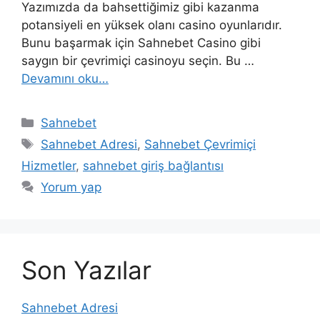
Yazımızda da bahsettiğimiz gibi kazanma
potansiyeli en yüksek olanı casino oyunlarıdır.
Bunu başarmak için Sahnebet Casino gibi
saygın bir çevrimiçi casinoyu seçin. Bu …
Devamını oku…
Kategoriler
Sahnebet
Etiketler
Sahnebet Adresi
,
Sahnebet Çevrimiçi
Hizmetler
,
sahnebet giriş bağlantısı
Yorum yap
Son Yazılar
Sahnebet Adresi