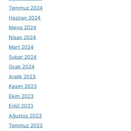
Temmuz 2024
Haziran 2024
Mayıs 2024
Nisan 2024
Mart 2024
Şubat 2024
Ocak 2024
Aralık 2023
Kasım 2023
Ekim 2023
Eylül 2023
Ağustos 2023
Temmuz 2023