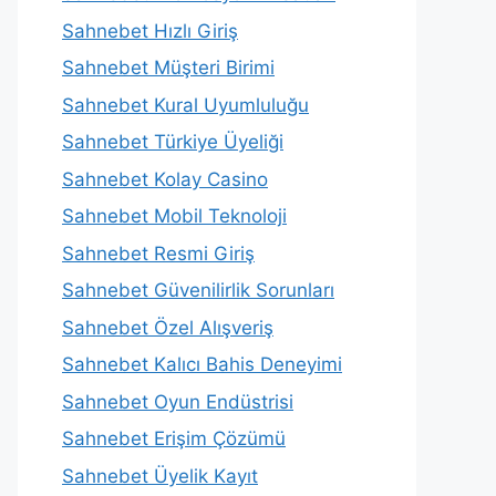
Sahnebet Hızlı Giriş
Sahnebet Müşteri Birimi
Sahnebet Kural Uyumluluğu
Sahnebet Türkiye Üyeliği
Sahnebet Kolay Casino
Sahnebet Mobil Teknoloji
Sahnebet Resmi Giriş
Sahnebet Güvenilirlik Sorunları
Sahnebet Özel Alışveriş
Sahnebet Kalıcı Bahis Deneyimi
Sahnebet Oyun Endüstrisi
Sahnebet Erişim Çözümü
Sahnebet Üyelik Kayıt