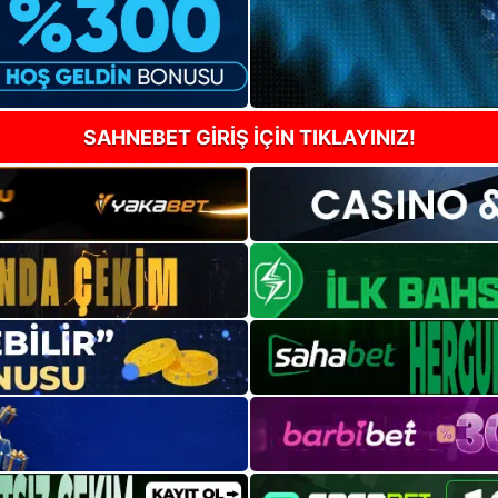
SAHNEBET GİRİŞ İÇİN TIKLAYINIZ!