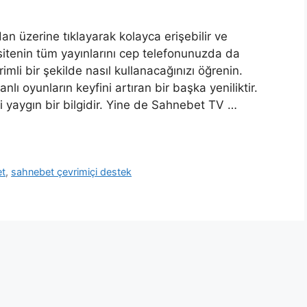
an üzerine tıklayarak kolayca erişebilir ve
sitenin tüm yayınlarını cep telefonunuzda da
imli bir şekilde nasıl kullanacağınızı öğrenin.
lı oyunların keyfini artıran bir başka yeniliktir.
ği yaygın bir bilgidir. Yine de Sahnebet TV …
et
,
sahnebet çevrimiçi destek