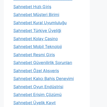
Sahnebet Hızlı Giriş
Sahnebet Müşteri Birimi
Sahnebet Kural Uyumluluğu
Sahnebet Türkiye Üyeliği
Sahnebet Kolay Casino
Sahnebet Mobil Teknoloji
Sahnebet Resmi Giriş
Sahnebet Güvenilirlik Sorunları
Sahnebet Özel Alışveriş
Sahnebet Kalıcı Bahis Deneyimi
Sahnebet Oyun Endüstrisi
Sahnebet Erişim Çözümü
Sahnebet Üyelik Kayıt