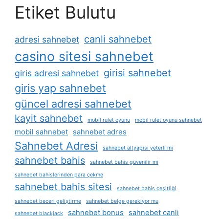
Etiket Bulutu
canli sahnebet
adresi sahnebet
casino sitesi sahnebet
girisi sahnebet
giris adresi sahnebet
giris yap sahnebet
güncel adresi sahnebet
kayit sahnebet
mobil rulet oyunu
mobil rulet oyunu sahnebet
mobil sahnebet
sahnebet adres
Sahnebet Adresi
sahnebet altyapısı yeterli mi
sahnebet bahis
sahnebet bahis güvenilir mi
sahnebet bahislerinden para çekme
sahnebet bahis sitesi
sahnebet bahis çeşitliği
sahnebet beceri geliştirme
sahnebet belge gerekiyor mu
sahnebet bonus
sahnebet canli
sahnebet blackjack