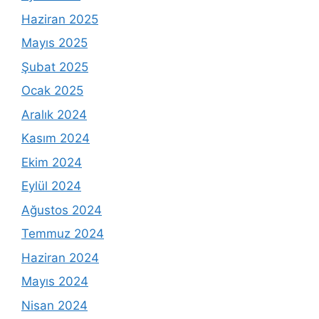
Haziran 2025
Mayıs 2025
Şubat 2025
Ocak 2025
Aralık 2024
Kasım 2024
Ekim 2024
Eylül 2024
Ağustos 2024
Temmuz 2024
Haziran 2024
Mayıs 2024
Nisan 2024