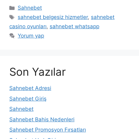
Kategoriler
Sahnebet
Etiketler
sahnebet belgesiz hizmetler
,
sahnebet
casino oyunları
,
sahnebet whatsapp
Yorum yap
Son Yazılar
Sahnebet Adresi
Sahnebet Giriş
Sahnebet
Sahnebet Bahis Nedenleri
Sahnebet Promosyon Fırsatları