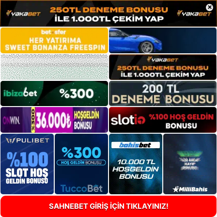
×
SAHNEBET GİRİŞ İÇİN TIKLAYINIZ!