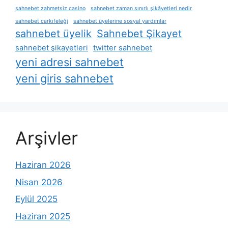
sahnebet zahmetsiz casino
sahnebet zaman sınırlı şikâyetleri nedir
sahnebet çarkıfeleği
sahnebet üyelerine sosyal yardımlar
sahnebet üyelik
Sahnebet Şikayet
sahnebet şikayetleri
twitter sahnebet
yeni adresi sahnebet
yeni giris sahnebet
Arşivler
Haziran 2026
Nisan 2026
Eylül 2025
Haziran 2025