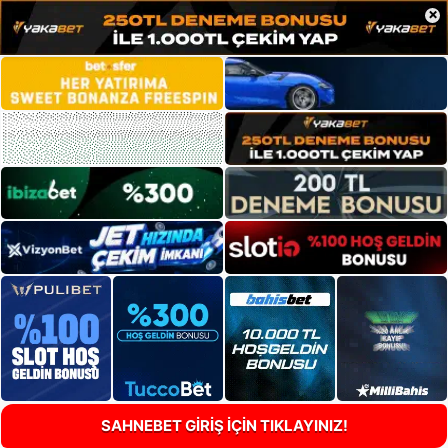
×
SAHNEBET GİRİŞ İÇİN TIKLAYINIZ!