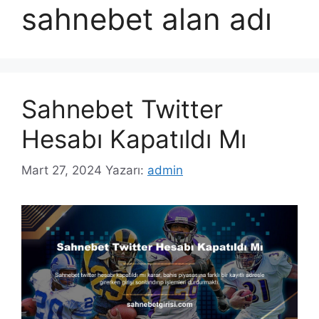
sahnebet alan adı
Sahnebet Twitter
Hesabı Kapatıldı Mı
Mart 27, 2024
Yazarı:
admin