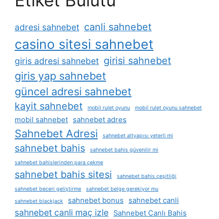
Etiket Bulutu
canli sahnebet
adresi sahnebet
casino sitesi sahnebet
girisi sahnebet
giris adresi sahnebet
giris yap sahnebet
güncel adresi sahnebet
kayit sahnebet
mobil rulet oyunu
mobil rulet oyunu sahnebet
mobil sahnebet
sahnebet adres
Sahnebet Adresi
sahnebet altyapısı yeterli mi
sahnebet bahis
sahnebet bahis güvenilir mi
sahnebet bahislerinden para çekme
sahnebet bahis sitesi
sahnebet bahis çeşitliği
sahnebet beceri geliştirme
sahnebet belge gerekiyor mu
sahnebet bonus
sahnebet canli
sahnebet blackjack
sahnebet canli maç izle
Sahnebet Canlı Bahis