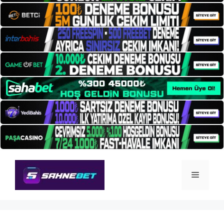
İçeriğe
atla
Menü