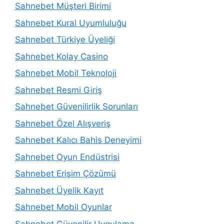
Sahnebet Müşteri Birimi
Sahnebet Kural Uyumluluğu
Sahnebet Türkiye Üyeliği
Sahnebet Kolay Casino
Sahnebet Mobil Teknoloji
Sahnebet Resmi Giriş
Sahnebet Güvenilirlik Sorunları
Sahnebet Özel Alışveriş
Sahnebet Kalıcı Bahis Deneyimi
Sahnebet Oyun Endüstrisi
Sahnebet Erişim Çözümü
Sahnebet Üyelik Kayıt
Sahnebet Mobil Oyunlar
Sahnebet Güvenilir Uygulama