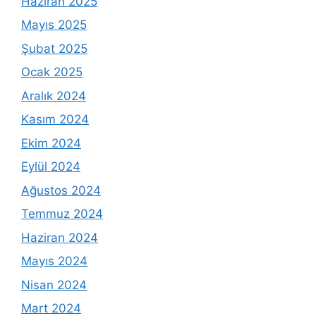
Haziran 2025
Mayıs 2025
Şubat 2025
Ocak 2025
Aralık 2024
Kasım 2024
Ekim 2024
Eylül 2024
Ağustos 2024
Temmuz 2024
Haziran 2024
Mayıs 2024
Nisan 2024
Mart 2024