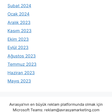
Şubat 2024
Ocak 2024
Aralık 2023
Kasım 2023
Ekim 2023
Eylül 2023
Ağustos 2023
Temmuz 2023
Haziran 2023
Mayıs 2023
Avrasya'nın en büyük reklam platformunda olmak için
Microsoft Teams:
reklam@avrasyamarketing.com