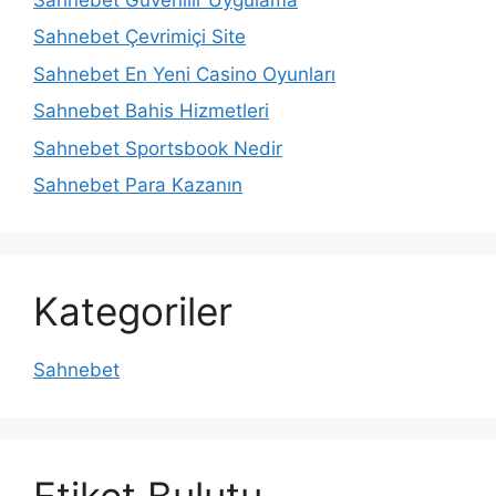
Sahnebet Çevrimiçi Site
Sahnebet En Yeni Casino Oyunları
Sahnebet Bahis Hizmetleri
Sahnebet Sportsbook Nedir
Sahnebet Para Kazanın
Kategoriler
Sahnebet