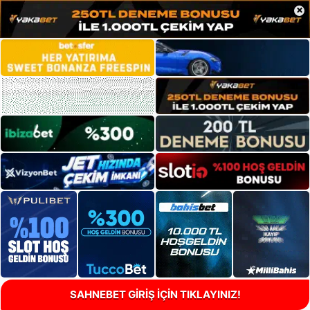
×
SAHNEBET GİRİŞ İÇİN TIKLAYINIZ!