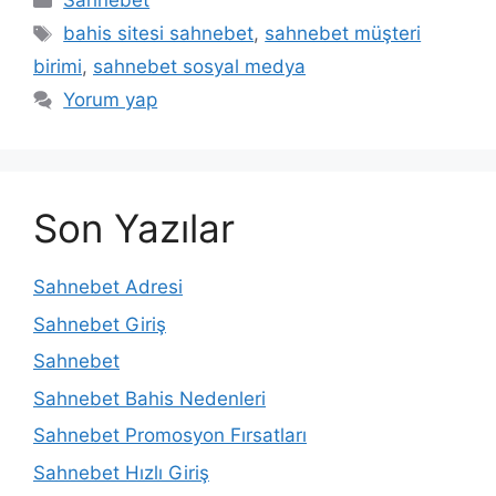
Sahnebet
Etiketler
bahis sitesi sahnebet
,
sahnebet müşteri
birimi
,
sahnebet sosyal medya
Yorum yap
Son Yazılar
Sahnebet Adresi
Sahnebet Giriş
Sahnebet
Sahnebet Bahis Nedenleri
Sahnebet Promosyon Fırsatları
Sahnebet Hızlı Giriş