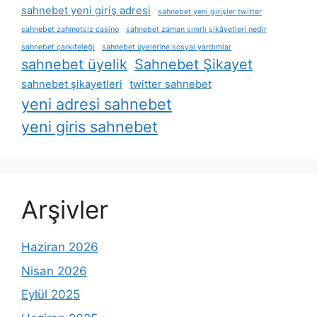
sahnebet yeni giriş adresi
sahnebet yeni girişler twitter
sahnebet zahmetsiz casino
sahnebet zaman sınırlı şikâyetleri nedir
sahnebet çarkıfeleği
sahnebet üyelerine sosyal yardımlar
sahnebet üyelik
Sahnebet Şikayet
sahnebet şikayetleri
twitter sahnebet
yeni adresi sahnebet
yeni giris sahnebet
Arşivler
Haziran 2026
Nisan 2026
Eylül 2025