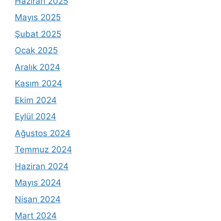
Haziran 2025
Mayıs 2025
Şubat 2025
Ocak 2025
Aralık 2024
Kasım 2024
Ekim 2024
Eylül 2024
Ağustos 2024
Temmuz 2024
Haziran 2024
Mayıs 2024
Nisan 2024
Mart 2024