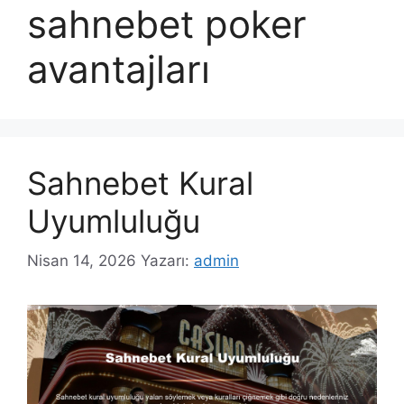
sahnebet poker
avantajları
Sahnebet Kural
Uyumluluğu
Nisan 14, 2026
Yazarı:
admin