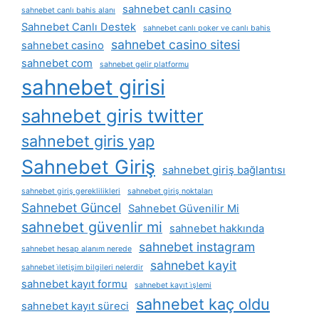
sahnebet canlı casino
sahnebet canlı bahis alanı
Sahnebet Canlı Destek
sahnebet canlı poker ve canlı bahis
sahnebet casino sitesi
sahnebet casino
sahnebet com
sahnebet gelir platformu
sahnebet girisi
sahnebet giris twitter
sahnebet giris yap
Sahnebet Giriş
sahnebet giriş bağlantısı
sahnebet giriş gereklilikleri
sahnebet giriş noktaları
Sahnebet Güncel
Sahnebet Güvenilir Mi
sahnebet güvenlir mi
sahnebet hakkında
sahnebet instagram
sahnebet hesap alanım nerede
sahnebet kayit
sahnebet i̇letişim bilgileri nelerdir
sahnebet kayıt formu
sahnebet kayıt i̇şlemi
sahnebet kaç oldu
sahnebet kayıt süreci