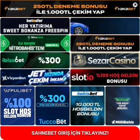
×
SAHNEBET GİRİŞ İÇİN TIKLAYINIZ!