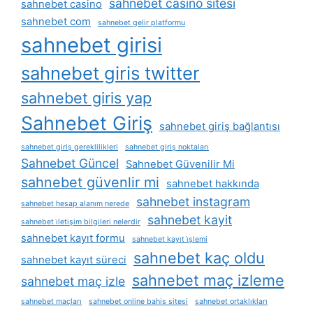
sahnebet casino sitesi
sahnebet casino
sahnebet com
sahnebet gelir platformu
sahnebet girisi
sahnebet giris twitter
sahnebet giris yap
Sahnebet Giriş
sahnebet giriş bağlantısı
sahnebet giriş gereklilikleri
sahnebet giriş noktaları
Sahnebet Güncel
Sahnebet Güvenilir Mi
sahnebet güvenlir mi
sahnebet hakkında
sahnebet instagram
sahnebet hesap alanım nerede
sahnebet kayit
sahnebet i̇letişim bilgileri nelerdir
sahnebet kayıt formu
sahnebet kayıt i̇şlemi
sahnebet kaç oldu
sahnebet kayıt süreci
sahnebet maç izleme
sahnebet maç izle
sahnebet maçları
sahnebet online bahis sitesi
sahnebet ortaklıkları