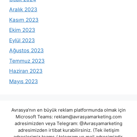
Aralık 2023
Kasım 2023
Ekim 2023
Eylül 2023
Ağustos 2023
Temmuz 2023
Haziran 2023
Mayıs 2023
Avrasya'nın en büyük reklam platformunda olmak için
Microsoft Teams:
reklam@avrasyamarketing.com
adresimizden veya Telegram: @Avrasyamarketing
adresimizden irtibat kurabilirsiniz. (Tek iletişim
adreslerimiz teams / telegram ve mail adresimizdir.