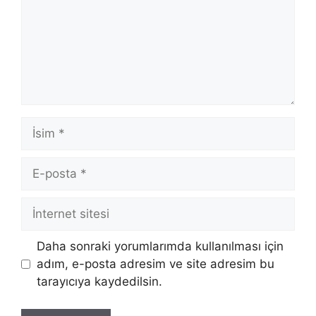
İsim
E-
posta
İnternet
sitesi
Daha sonraki yorumlarımda kullanılması için
adım, e-posta adresim ve site adresim bu
tarayıcıya kaydedilsin.