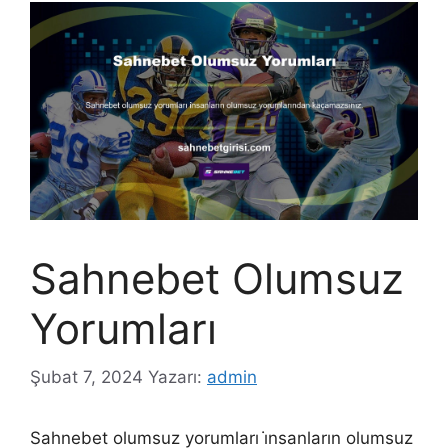
Sahnebet Olumsuz
Yorumları
Şubat 7, 2024
Yazarı:
admin
Sahnebet olumsuz yorumları i̇nsanların olumsuz