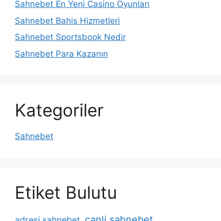
Sahnebet En Yeni Casino Oyunları
Sahnebet Bahis Hizmetleri
Sahnebet Sportsbook Nedir
Sahnebet Para Kazanın
Kategoriler
Sahnebet
Etiket Bulutu
canli sahnebet
adresi sahnebet