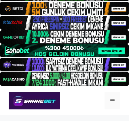
İçeriğe
atla
Menü