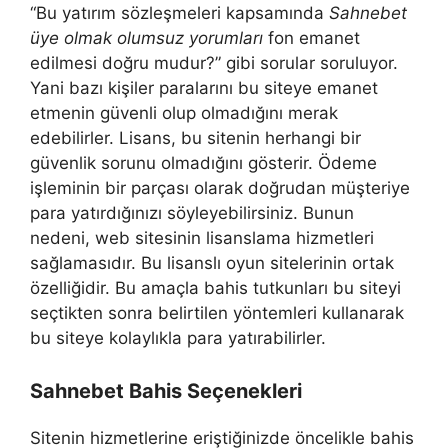
“Bu yatırım sözleşmeleri kapsamında
Sahnebet
üye olmak olumsuz yorumları
fon emanet
edilmesi doğru mudur?” gibi sorular soruluyor.
Yani bazı kişiler paralarını bu siteye emanet
etmenin güvenli olup olmadığını merak
edebilirler. Lisans, bu sitenin herhangi bir
güvenlik sorunu olmadığını gösterir. Ödeme
işleminin bir parçası olarak doğrudan müşteriye
para yatırdığınızı söyleyebilirsiniz. Bunun
nedeni, web sitesinin lisanslama hizmetleri
sağlamasıdır. Bu lisanslı oyun sitelerinin ortak
özelliğidir. Bu amaçla bahis tutkunları bu siteyi
seçtikten sonra belirtilen yöntemleri kullanarak
bu siteye kolaylıkla para yatırabilirler.
Sahnebet Bahis Seçenekleri
Sitenin hizmetlerine eriştiğinizde öncelikle bahis