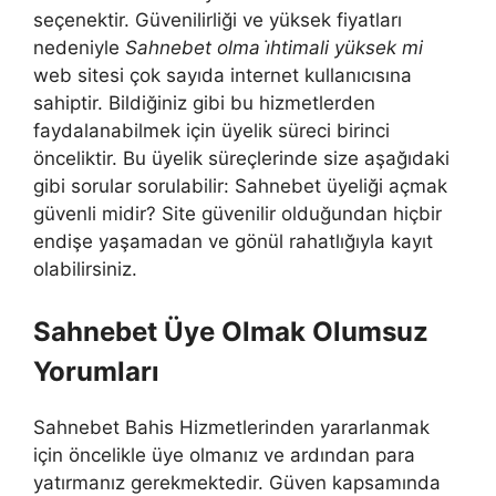
seçenektir. Güvenilirliği ve yüksek fiyatları
nedeniyle
Sahnebet olma i̇htimali yüksek mi
web sitesi çok sayıda internet kullanıcısına
sahiptir. Bildiğiniz gibi bu hizmetlerden
faydalanabilmek için üyelik süreci birinci
önceliktir. Bu üyelik süreçlerinde size aşağıdaki
gibi sorular sorulabilir: Sahnebet üyeliği açmak
güvenli midir? Site güvenilir olduğundan hiçbir
endişe yaşamadan ve gönül rahatlığıyla kayıt
olabilirsiniz.
Sahnebet Üye Olmak Olumsuz
Yorumları
Sahnebet Bahis Hizmetlerinden yararlanmak
için öncelikle üye olmanız ve ardından para
yatırmanız gerekmektedir. Güven kapsamında