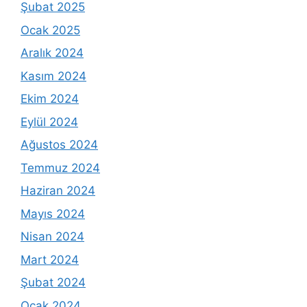
Şubat 2025
Ocak 2025
Aralık 2024
Kasım 2024
Ekim 2024
Eylül 2024
Ağustos 2024
Temmuz 2024
Haziran 2024
Mayıs 2024
Nisan 2024
Mart 2024
Şubat 2024
Ocak 2024