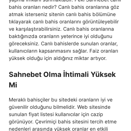
bahis oranları nedir? Canlı bahis oranlarına göz
atmak isterseniz sitenin canlı bahis bölümüne
tıklayarak canlı bahis oranlarını görüntüleyebilir
ve karşılaştırabilirsiniz. Canlı bahis oranlarına
baktığınızda oranların yeterince iyi olduğunu
göreceksiniz. Canlı bahislerde sunulan oranlar,
kullanıcıların kapsanmasını sağlar. Faiz oranları
yüksek olduğu için aldığınız miktar artıyor.
Sahnebet Olma İhtimali Yüksek
Mi
Meraklı bahisçiler bu sitedeki oranların iyi ve
güvenilir olduğunu bilmelidir. Web sitesinde
sunulan fiyat listesi kullanıcılar için cazip
görünüyor. Çevrimiçi bahis sitesini tercih etme
nedenleri arasında yüksek oranlar en etkili