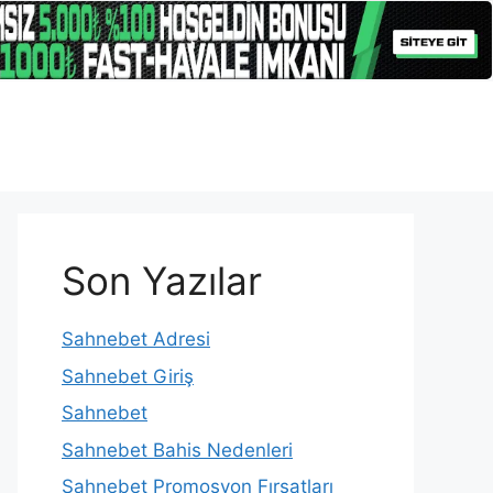
Son Yazılar
Sahnebet Adresi
Sahnebet Giriş
Sahnebet
Sahnebet Bahis Nedenleri
Sahnebet Promosyon Fırsatları