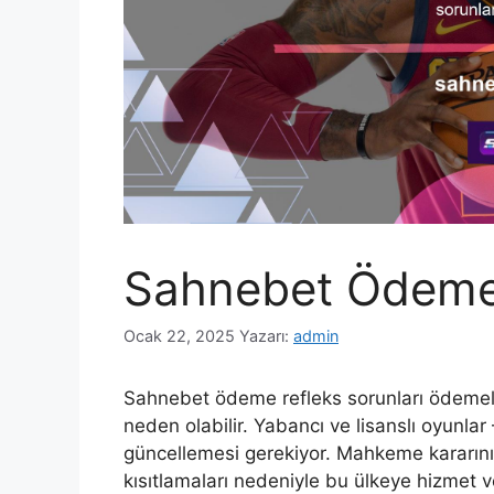
Sahnebet Ödeme 
Ocak 22, 2025
Yazarı:
admin
Sahnebet ödeme refleks sorunları ödemele
neden olabilir. Yabancı ve lisanslı oyunla
güncellemesi gerekiyor. Mahkeme kararınız
kısıtlamaları nedeniyle bu ülkeye hizmet v