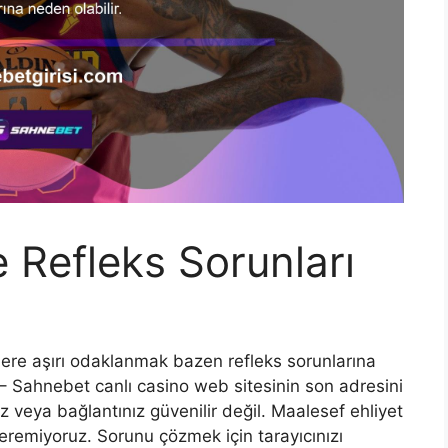
Refleks Sorunları
re aşırı odaklanmak bazen refleks sorunlarına
r – Sahnebet canlı casino web sitesinin son adresini
 veya bağlantınız güvenilir değil. Maalesef ehliyet
eremiyoruz. Sorunu çözmek için tarayıcınızı