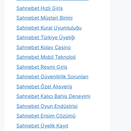
Sahnebet Hızlı Giriş
Sahnebet Müşteri Birimi
Sahnebet Kural Uyumluluğu
Sahnebet Türkiye Üyeliği
Sahnebet Kolay Casino
Sahnebet Mobil Teknoloji
Sahnebet Resmi Giriş
Sahnebet Güvenilirlik Sorunları
Sahnebet Özel Alışveriş
Sahnebet Kalıcı Bahis Deneyimi
Sahnebet Oyun Endüstrisi
Sahnebet Erişim Çözümü
Sahnebet Üyelik Kayıt