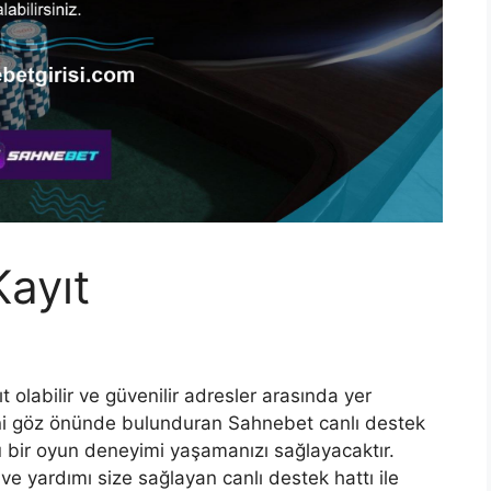
ayıt
t olabilir ve güvenilir adresler arasında yer
lerini göz önünde bulunduran Sahnebet canlı destek
lu bir oyun deneyimi yaşamanızı sağlayacaktır.
 ve yardımı size sağlayan canlı destek hattı ile