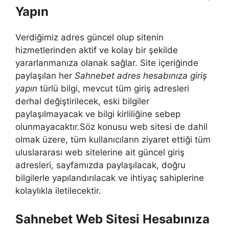
Yapın
Verdiğimiz adres güncel olup sitenin
hizmetlerinden aktif ve kolay bir şekilde
yararlanmanıza olanak sağlar. Site içeriğinde
paylaşılan her
Sahnebet adres hesabınıza giriş
yapın
türlü bilgi, mevcut tüm giriş adresleri
derhal değiştirilecek, eski bilgiler
paylaşılmayacak ve bilgi kirliliğine sebep
olunmayacaktır.Söz konusu web sitesi de dahil
olmak üzere, tüm kullanıcıların ziyaret ettiği tüm
uluslararası web sitelerine ait güncel giriş
adresleri, sayfamızda paylaşılacak, doğru
bilgilerle yapılandırılacak ve ihtiyaç sahiplerine
kolaylıkla iletilecektir.
Sahnebet Web Sitesi Hesabınıza