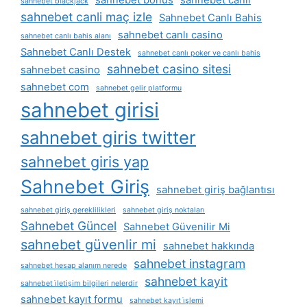
sahnebet blackjack
sahnebet canli maç izle
Sahnebet Canlı Bahis
sahnebet canlı casino
sahnebet canlı bahis alanı
Sahnebet Canlı Destek
sahnebet canlı poker ve canlı bahis
sahnebet casino sitesi
sahnebet casino
sahnebet com
sahnebet gelir platformu
sahnebet girisi
sahnebet giris twitter
sahnebet giris yap
Sahnebet Giriş
sahnebet giriş bağlantısı
sahnebet giriş gereklilikleri
sahnebet giriş noktaları
Sahnebet Güncel
Sahnebet Güvenilir Mi
sahnebet güvenlir mi
sahnebet hakkında
sahnebet instagram
sahnebet hesap alanım nerede
sahnebet kayit
sahnebet i̇letişim bilgileri nelerdir
sahnebet kayıt formu
sahnebet kayıt i̇şlemi