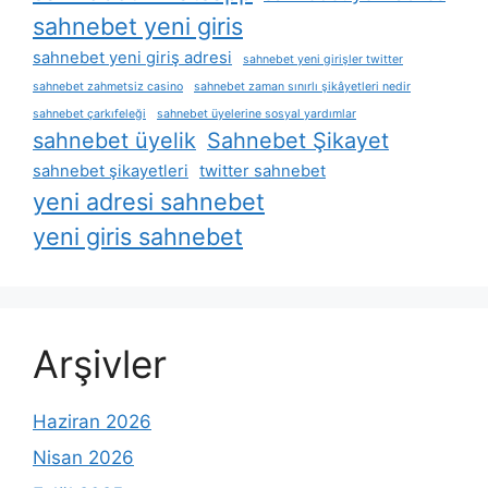
sahnebet yeni giris
sahnebet yeni giriş adresi
sahnebet yeni girişler twitter
sahnebet zahmetsiz casino
sahnebet zaman sınırlı şikâyetleri nedir
sahnebet çarkıfeleği
sahnebet üyelerine sosyal yardımlar
sahnebet üyelik
Sahnebet Şikayet
sahnebet şikayetleri
twitter sahnebet
yeni adresi sahnebet
yeni giris sahnebet
Arşivler
Haziran 2026
Nisan 2026