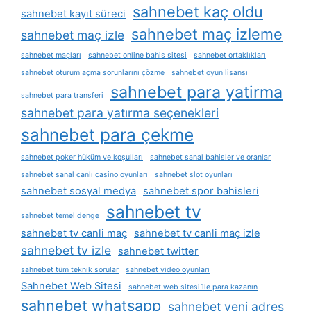
sahnebet kaç oldu
sahnebet kayıt süreci
sahnebet maç izleme
sahnebet maç izle
sahnebet maçları
sahnebet online bahis sitesi
sahnebet ortaklıkları
sahnebet oturum açma sorunlarını çözme
sahnebet oyun lisansı
sahnebet para yatirma
sahnebet para transferi
sahnebet para yatırma seçenekleri
sahnebet para çekme
sahnebet poker hüküm ve koşulları
sahnebet sanal bahisler ve oranlar
sahnebet sanal canlı casino oyunları
sahnebet slot oyunları
sahnebet sosyal medya
sahnebet spor bahisleri
sahnebet tv
sahnebet temel denge
sahnebet tv canli maç
sahnebet tv canli maç izle
sahnebet tv izle
sahnebet twitter
sahnebet tüm teknik sorular
sahnebet video oyunları
Sahnebet Web Sitesi
sahnebet web sitesi i̇le para kazanın
sahnebet whatsapp
sahnebet yeni adres