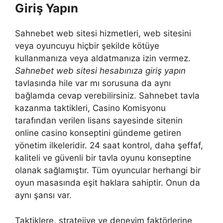
Giriş Yapın
Sahnebet web sitesi hizmetleri, web sitesini
veya oyuncuyu hiçbir şekilde kötüye
kullanmanıza veya aldatmanıza izin vermez.
Sahnebet web sitesi hesabınıza giriş yapın
tavlasında hile var mı sorusuna da aynı
bağlamda cevap verebilirsiniz. Sahnebet tavla
kazanma taktikleri, Casino Komisyonu
tarafından verilen lisans sayesinde sitenin
online casino konseptini gündeme getiren
yönetim ilkeleridir. 24 saat kontrol, daha şeffaf,
kaliteli ve güvenli bir tavla oyunu konseptine
olanak sağlamıştır. Tüm oyuncular herhangi bir
oyun masasında eşit haklara sahiptir. Onun da
aynı şansı var.
Taktiklere, stratejiye ve deneyim faktörlerine