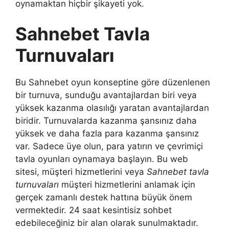
oynamaktan hiçbir şikayeti yok.
Sahnebet Tavla
Turnuvaları
Bu Sahnebet oyun konseptine göre düzenlenen
bir turnuva, sunduğu avantajlardan biri veya
yüksek kazanma olasılığı yaratan avantajlardan
biridir. Turnuvalarda kazanma şansınız daha
yüksek ve daha fazla para kazanma şansınız
var. Sadece üye olun, para yatırın ve çevrimiçi
tavla oyunları oynamaya başlayın. Bu web
sitesi, müşteri hizmetlerini veya
Sahnebet tavla
turnuvaları
müşteri hizmetlerini anlamak için
gerçek zamanlı destek hattına büyük önem
vermektedir. 24 saat kesintisiz sohbet
edebileceğiniz bir alan olarak sunulmaktadır.