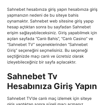
Sahnebet hesabınıza giriş yapın hesabınıza giriş
yapmanızın nedeni de bu siteye bahis
oynamaktır. Sahnebet web sitesine giriş yapıp
hesap açtıktan sonra bu sayfadan Sahnebet
erişim sağlayabileceksiniz. Giriş yapabilmek için
açılan sayfada “Canlı Bahis”, “Canlı Casino” ve
“Sahnebet TV” seçeneklerinden “Sahnebet
Giriş” seçeneğini seçmelisiniz. Bu seçeneği
seçtiğinizde maçı canlı ve ücretsiz olarak
izleyebileceğiniz bir sayfa açılacaktır.
Sahnebet Tv
Hesabınıza Giriş Yapın
Sahnebet TV’de canlı maç izlemek için siteye
giriş yaptıktan sonra süreli maçı açmanız