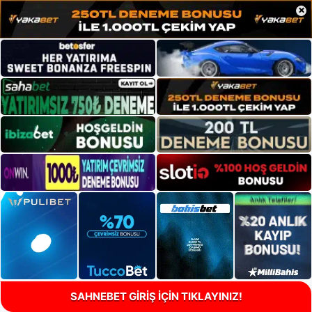
×
SAHNEBET GİRİŞ İÇİN TIKLAYINIZ!