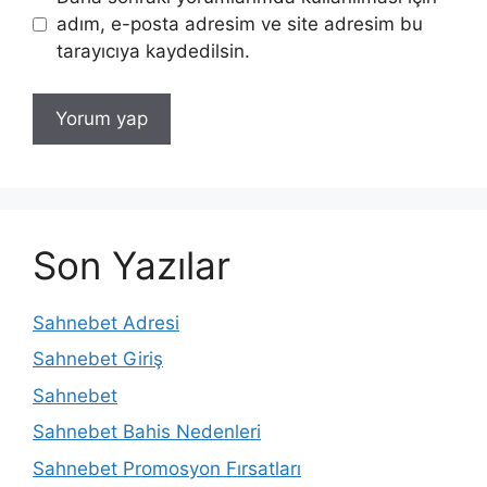
adım, e-posta adresim ve site adresim bu
tarayıcıya kaydedilsin.
Son Yazılar
Sahnebet Adresi
Sahnebet Giriş
Sahnebet
Sahnebet Bahis Nedenleri
Sahnebet Promosyon Fırsatları