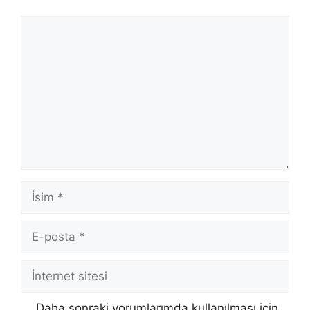
Yorum
İsim
E-
posta
İnternet
sitesi
Daha sonraki yorumlarımda kullanılması için