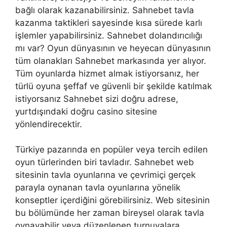
bağlı olarak kazanabilirsiniz. Sahnebet tavla
kazanma taktikleri sayesinde kısa sürede karlı
işlemler yapabilirsiniz. Sahnebet dolandırıcılığı
mı var? Oyun dünyasının ve heyecan dünyasının
tüm olanakları Sahnebet markasında yer alıyor.
Tüm oyunlarda hizmet almak istiyorsanız, her
türlü oyuna şeffaf ve güvenli bir şekilde katılmak
istiyorsanız Sahnebet sizi doğru adrese,
yurtdışındaki doğru casino sitesine
yönlendirecektir.
Türkiye pazarında en popüler veya tercih edilen
oyun türlerinden biri tavladır. Sahnebet web
sitesinin tavla oyunlarına ve çevrimiçi gerçek
parayla oynanan tavla oyunlarına yönelik
konseptler içerdiğini görebilirsiniz. Web sitesinin
bu bölümünde her zaman bireysel olarak tavla
oynayabilir veya düzenlenen turnuvalara